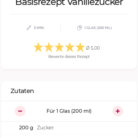
Ba­sis­re­zept Va­nil­le­zu­cker
5 MIN.
1 GLAS (200 ML)
Ø 5,00
Bewerte dieses Rezept
Zutaten
Für
1
Glas (200 ml)
200
g
Zucker