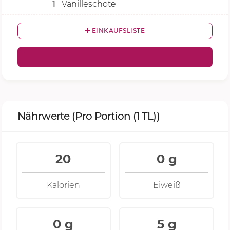
1
Vanilleschote
EINKAUFSLISTE
Nährwerte
(Pro Portion (1 TL))
20
0 g
Kalorien
Eiweiß
0 g
5 g