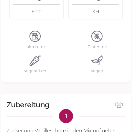
Fett
KH
Laktosefrei
Glutenfrei
Vegetarisch
Vegan
Zubereitung
1
Zucker und Vanilleschote in den Mixtopf geben