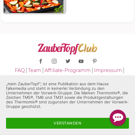
FAQ
Team
Affiliate-Programm
Impressum
Datenschutz
Nutzungsbedingungen
„mein ZauberTopf”; ist eine Publikation aus dem Hause
Vertrag widerrufen
Datenschutzeinstellungen
falkemedia und steht in keinerlei Verbindung zu den
Unternehmen der Vorwerk-Gruppe. Die Marken Thermomix®, die
Zeichen TM5®, TM6 und TM31 sowie die Produktgestaltungen
Copyright © 2026 - ZauberTopf
des Thermomix® sind zugunsten der Unternehmen der Vorwerk-
Gruppe geschützt.
* "ZauberTopf" ist eine Publikation aus dem Hause falkemedia und
steht in keinerlei Verbindung zu den Unternehmen der Vorwerk-
VERSTANDEN
Gruppe. Die Marken "Thermomix®" und die Produktgestaltungen
des "Thermomix®" sind eingetragene Marken der Unternehmen