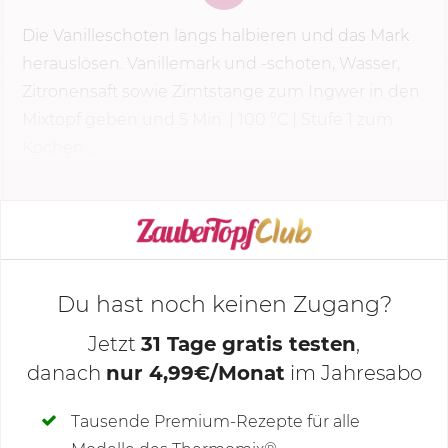
Die Vanilleschoten längs halbieren und das Mark
herauslösen. Vanillemark und -schoten, Wasser,
Zitronensaft sowie Zimtstange zum Ingwer in den
Mixtopf geben und
5 Min.
|
100 °C
|
Stufe 1
zum
Kochen...
KOCHMODUS STARTEN
Du hast noch keinen Zugang?
Jetzt
31 Tage gratis testen
,
danach
nur 4,99€/Monat
im Jahresabo
Deine Notizen
Tausende Premium-Rezepte für alle