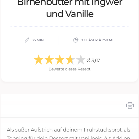
Bir­nen­but­ter mit Ing­wer
und Va­nil­le
35 MIN.
8 GLÄSER À 250 ML
Ø 3,67
Bewerte dieses Rezept
Als süßer Aufstrich auf deinem Frühstücksbrot, als
Topping für dein Dessert mit Vanilleeis, Als Add on