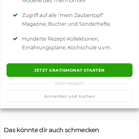
Modelle des Thermomix®
SCHREIBE NEUE NOTIZ
Zugriff auf alle "mein Zaubertopf"
Magazine, Bücher und Sonderhefte.
Hunderte Rezept-Kollektionen,
Kommentare
Ernährungspläne, Kochschule u.v.m.
JETZT GRATISMONAT STARTEN
Schon Mitglied?
🙂
Speichern
1500
Anmelden und kochen
Das könnte dir auch schmecken