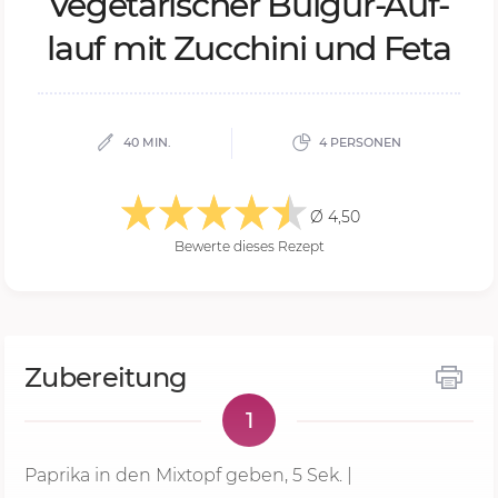
Ve­ge­ta­ri­scher Bul­gur-Auf­
lauf mit Zuc­chi­ni und Feta
40 MIN.
4 PERSONEN
Ø 4,50
Bewerte dieses Rezept
Zubereitung
1
Paprika in den Mixtopf geben,
5 Sek.
|