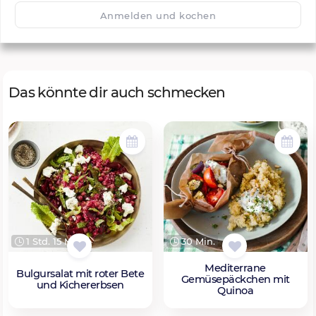
🙂
Speichern
1500
Anmelden und kochen
Das könnte dir auch schmecken
1 Std. 15 Min.
30 Min.
Mediterrane
Bulgursalat mit roter Bete
Gemüsepäckchen mit
und Kichererbsen
Quinoa