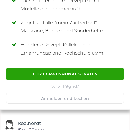
Tausende Premium-Rezepte für alle
Modelle des Thermomix®
SCHREIBE NEUE NOTIZ
Zugriff auf alle "mein Zaubertopf"
Magazine, Bücher und Sonderhefte.
Hunderte Rezept-Kollektionen,
Kommentare
(84)
Ernährungspläne, Kochschule u.v.m.
JETZT GRATISMONAT STARTEN
Schon Mitglied?
🙂
Speichern
1500
Anmelden und kochen
kea.nordt
vor 7 Tagen