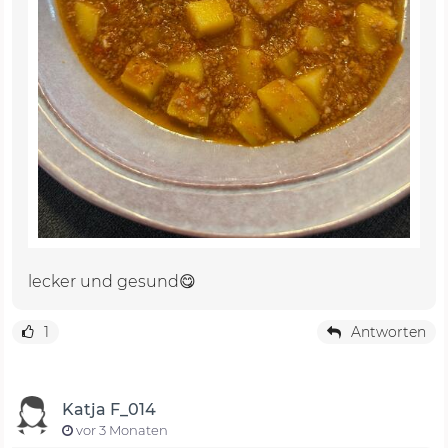
lecker und gesund😋
1
Antworten
Katja F_014
vor 3 Monaten