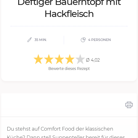
Def­ti­ger Bau­ern­topf mit
Hack­fleisch
35 MIN.
4 PERSONEN
Ø 4,02
Bewerte dieses Rezept
Du stehst auf Comfort Food der klassischen
Küche? Dann stell Suppenteller bereit für dieses