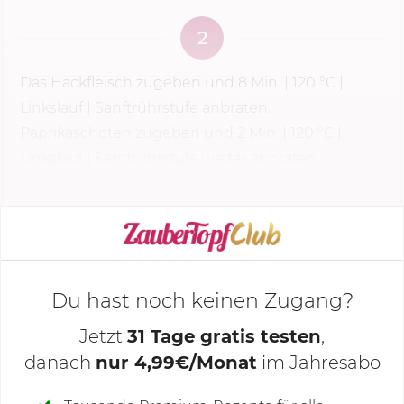
2
Das Hackfleisch zugeben und
8 Min.
|
120 °C
|
Linkslauf | Sanftrührstufe anbraten.
Paprikaschoten zugeben und 2 Min. |
120 °C
|
Linkslauf | Sanftrührstufe weiter anbraten.
KOCHMODUS STARTEN
Du hast noch keinen Zugang?
Jetzt
31 Tage gratis testen
,
danach
nur 4,99€/Monat
im Jahresabo
Deine Notizen