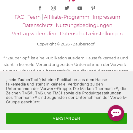
FAQ
Team
Affiliate-Programm
Impressum
Datenschutz
Nutzungsbedingungen
Vertrag widerrufen
Datenschutzeinstellungen
Copyright © 2026 - ZauberTopf
* "ZauberTopf" ist eine Publikation aus dem Hause falkemedia und
steht in keinerlei Verbindung zu den Unternehmen der Vorwerk-
Gruppe. Die Marken "Thermomix®" und die Produktgestaltungen
des "Thermomix®" sind eingetragene Marken der Unternehmen
„mein ZauberTopf”; ist eine Publikation aus dem Hause
falkemedia und steht in keinerlei Verbindung zu den
der Vorwerk-Gruppe. Die Marken Thermomix®, die Zeichen TM5®,
Unternehmen der Vorwerk-Gruppe. Die Marken Thermomix®, die
TM6 und TM31 sowie die Produktgestaltungen des Thermomix®
Zeichen TM5®, TM6 und TM31 sowie die Produktgestaltungen
des Thermomix® sind zugunsten der Unternehmen der Vorwerk-
sind zugunsten der Unternehmen der Vorwerk-Gruppe
Gruppe geschützt.
geschützt. Für die Rezeptangaben in "ZauberTopf" ist
ausschließlich falkemedia verantwortlich.
VERSTANDEN