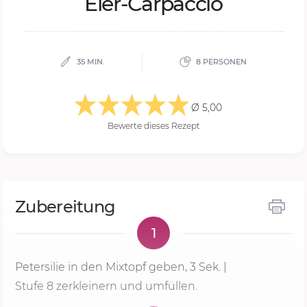
Eier-Ca­r­pac­cio
35 MIN.
8 PERSONEN
Ø 5,00
Bewerte dieses Rezept
Zubereitung
1
Petersilie in den Mixtopf geben,
3 Sek.
|
Stufe 8
zerkleinern und umfüllen.