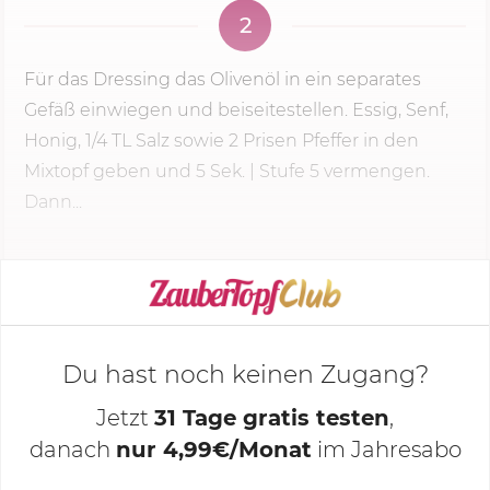
2
Für das Dressing das Olivenöl in ein separates
Gefäß einwiegen und beiseitestellen. Essig, Senf,
Honig, 1/4 TL Salz sowie 2 Prisen Pfeffer in den
Mixtopf geben und
5 Sek.
|
Stufe 5
vermengen.
Dann...
KOCHMODUS STARTEN
Du hast noch keinen Zugang?
Jetzt
31 Tage gratis testen
,
danach
nur 4,99€/Monat
im Jahresabo
Deine Notizen