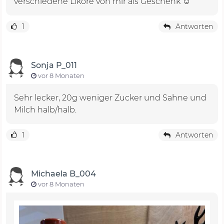
verschiedene Liköre von mir als Geschenk ☺️
1
Antworten
Sonja P_011
vor 8 Monaten
Sehr lecker, 20g weniger Zucker und Sahne und
Milch halb/halb.
1
Antworten
Michaela B_004
vor 8 Monaten