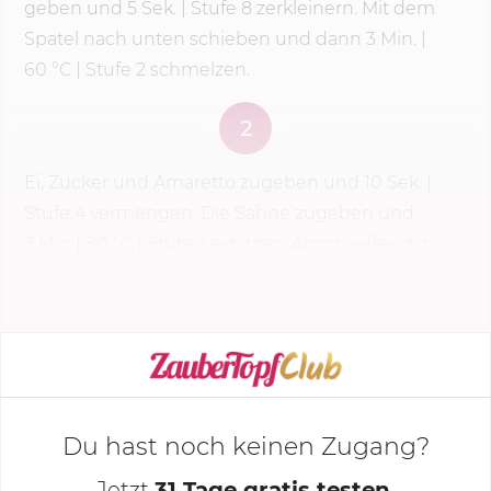
geben und
5 Sek.
|
Stufe 8
zerkleinern. Mit dem
Spatel nach unten schieben und dann
3 Min.
|
60 °C
| Stufe 2 schmelzen.
2
Ei, Zucker und Amaretto zugeben und
10 Sek.
|
Stufe 4
vermengen. Die Sahne zugeben und
7 Min
|
80 °C
| Stufe 2 erhitzen. Anschließend in
sterilisierte Flaschen abfüllen.
KOCHMODUS STARTEN
Du hast noch keinen Zugang?
Jetzt
31 Tage gratis testen
,