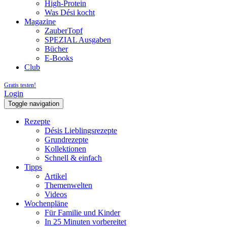
High-Protein
Was Dési kocht
Magazine
ZauberTopf
SPEZIAL Ausgaben
Bücher
E-Books
Club
Gratis testen!
Login
Toggle navigation
Rezepte
Désis Lieblingsrezepte
Grundrezepte
Kollektionen
Schnell & einfach
Tipps
Artikel
Themenwelten
Videos
Wochenpläne
Für Familie und Kinder
In 25 Minuten vorbereitet