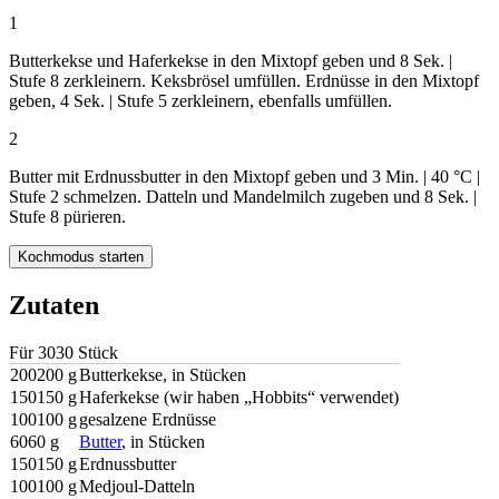
1
Butterkekse und Haferkekse in den Mixtopf geben und
8 Sek.
|
Stufe 8
zerkleinern. Keksbrösel umfüllen. Erdnüsse in den Mixtopf
geben, 4 Sek. | Stufe 5 zerkleinern, ebenfalls umfüllen.
2
Butter mit Erdnussbutter in den Mixtopf geben und
3 Min.
|
40 °C
|
Stufe 2
schmelzen. Datteln und Mandelmilch zugeben und
8 Sek.
|
Stufe 8 pürieren.
Kochmodus starten
Zutaten
Für
30
30
Stück
200
200
g
Butterkekse, in Stücken
150
150
g
Haferkekse (wir haben „Hobbits“ verwendet)
100
100
g
gesalzene Erdnüsse
60
60
g
Butter
, in Stücken
150
150
g
Erdnussbutter
100
100
g
Medjoul-Datteln