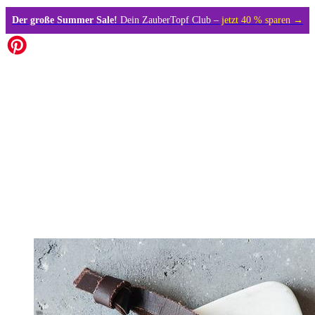
Der große Summer Sale!
Dein ZauberTopf Club –
jetzt 40 % sparen →