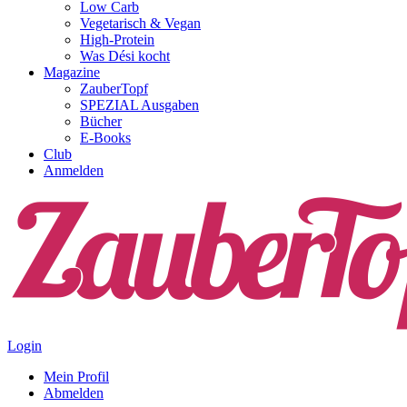
Low Carb
Vegetarisch & Vegan
High-Protein
Was Dési kocht
Magazine
ZauberTopf
SPEZIAL Ausgaben
Bücher
E-Books
Club
Anmelden
Login
Mein Profil
Abmelden