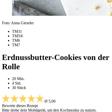
Foto: Anna Gieseler
TM31
TM5®
TM6
TM7
Erd­nuss­but­ter-Coo­kies von der
Rol­le
20 Min.
4 Std.
30 Stück
Ø 5,00
Bewerte dieses Rezept
Bitte drehe dein Mobilgerät, um den Kochmodus zu nutzen.