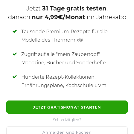
Jetzt
31 Tage gratis testen
,
danach
nur 4,99€/Monat
im Jahresabo
Deine Notizen
Tausende Premium-Rezepte für alle
Modelle des Thermomix®
SCHREIBE NEUE NOTIZ
Zugriff auf alle "mein Zaubertopf"
Magazine, Bücher und Sonderhefte.
Hunderte Rezept-Kollektionen,
Kommentare
(9)
Ernährungspläne, Kochschule u.v.m.
JETZT GRATISMONAT STARTEN
Schon Mitglied?
🙂
Speichern
1500
Anmelden und kochen