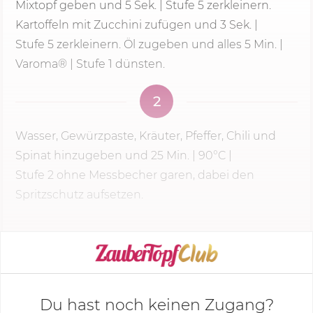
Mixtopf geben und
5 Sek.
|
Stufe 5
zerkleinern.
Kartoffeln mit Zucchini zufügen und 3 Sek. |
Stufe 5
zerkleinern. Öl zugeben und alles
5 Min.
|
Varoma® | Stufe 1 dünsten.
2
Wasser, Gewürzpaste, Kräuter, Pfeffer, Chili und
Spinat hinzugeben und
25 Min.
| 90°C |
Stufe 2
ohne Messbecher garen, dabei den
Spritzschutz aufsetzen.
KOCHMODUS STARTEN
Du hast noch keinen Zugang?