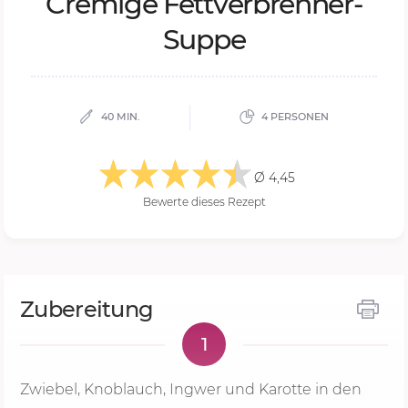
Cre­mi­ge Fett­ver­bren­ner-
Sup­pe
40 MIN.
4 PERSONEN
Ø 4,45
Bewerte dieses Rezept
Zubereitung
1
Zwiebel, Knoblauch, Ingwer und Karotte in den