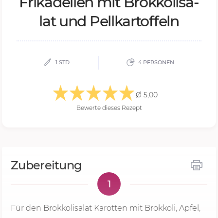
Fri­ka­del­len mit Brok­ko­li­sa­
lat und Pell­kar­tof­feln
1 STD.
4 PERSONEN
Ø 5,00
Bewerte dieses Rezept
Zubereitung
1
Für den Brokkolisalat Karotten mit Brokkoli, Apfel,