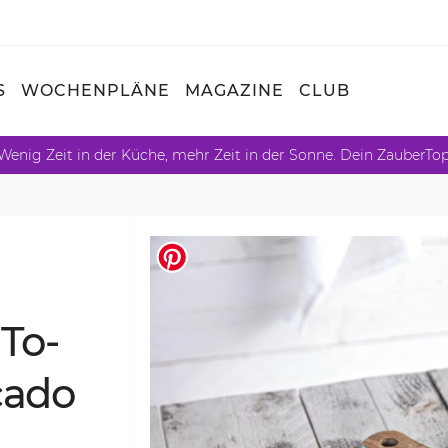
S
WOCHENPLÄNE
MAGAZINE
CLUB
Wenig Zeit in der Küche, mehr Zeit in der Sonne. Dein ZauberTo
 To­
a­do