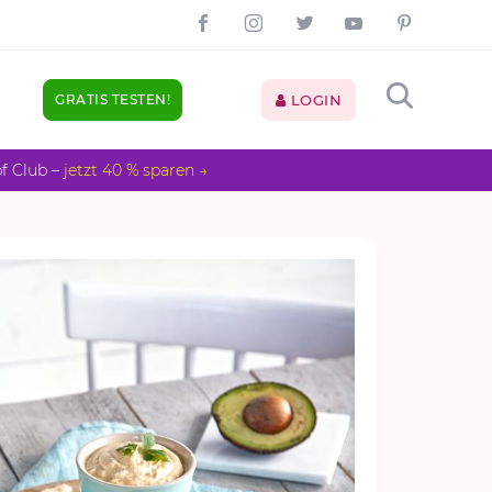
GRATIS TESTEN!
LOGIN
pf Club –
jetzt 40 % sparen →