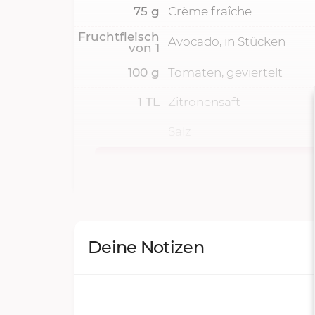
75
g
Crème fraîche
Fruchtfleisch
Avocado, in Stücken
von
1
100
g
Tomaten, geviertelt
1
TL
Zitronensaft
Salz
Deine Notizen