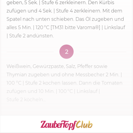
geben,
5 Sek.
|
Stufe 6
zerkleinern. Den Kürbis
zufügen und 4 Sek. | Stufe 4 zerkleinern. Mit dem
Spatel nach unten schieben. Das Öl zugeben und
alles
5 Min.
| 120 °C [TM31 bitte Varoma®] | Linkslauf
| Stufe 2 andünsten.
2
Weißwein, Gewürzpaste, Salz, Pfeffer sowie
Thymian zugeben und ohne Messbecher
2 Min.
|
100 °C
|
Stufe 2
kochen lassen. Dann die Tomaten
zufügen und 10 Min. | 100 °C | Linkslauf |
Stufe 2
köcheln...
KOCHMODUS STARTEN