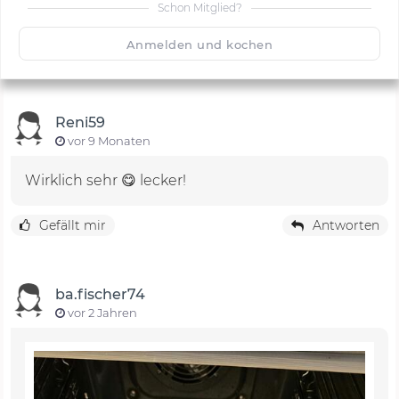
Schon Mitglied?
🙂
Speichern
1500
Anmelden und kochen
Reni59
vor 9 Monaten
Wirklich sehr 😋 lecker!
Gefällt mir
Antworten
ba.fischer74
vor 2 Jahren