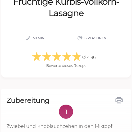
Fruch­ti­ge Kür­bis-Voll­korn-
Lasa­gne
50 MIN.
6 PERSONEN
Ø 4,86
Bewerte dieses Rezept
Zubereitung
1
Zwiebel und Knoblauchzehen in den Mixtopf