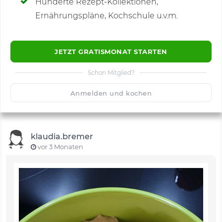
Hunderte Rezept-Kollektionen,
Kommentare
(3)
Ernährungspläne, Kochschule u.v.m.
JETZT GRATISMONAT STARTEN
Schon Mitglied?
🙂
Speichern
1500
Anmelden und kochen
klaudia.bremer
vor 3 Monaten