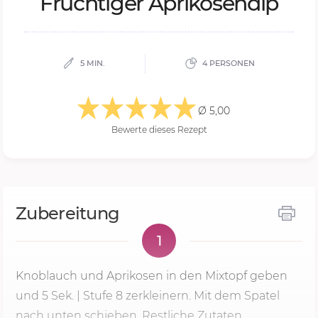
Fruch­ti­ger Apri­ko­sen­dip
5 MIN.
4 PERSONEN
Ø 5,00
Bewerte dieses Rezept
Zubereitung
1
Knoblauch und Aprikosen in den Mixtopf geben
und
5 Sek.
|
Stufe 8
zerkleinern. Mit dem Spatel
nach unten schieben. Restliche Zutaten