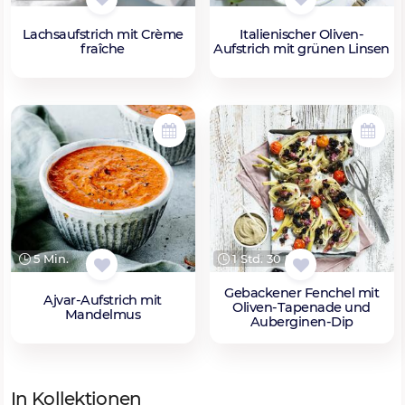
Lachsaufstrich mit Crème
Italienischer Oliven-
fraîche
Aufstrich mit grünen Linsen
5 Min.
1 Std. 30 Min.
Gebackener Fenchel mit
Ajvar-Aufstrich mit
Oliven-Tapenade und
Mandelmus
Auberginen-Dip
In Kollektionen