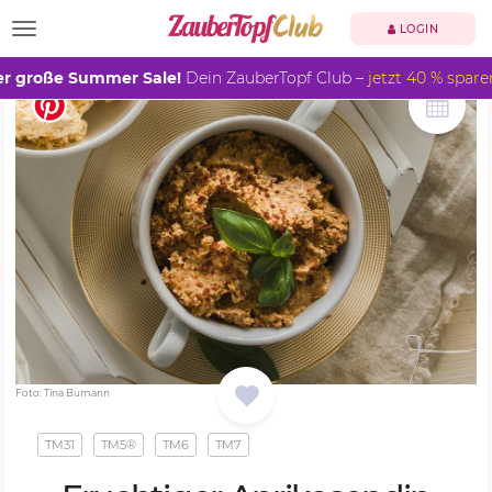
TOGGLE NAVIGATION
LOGIN
r große Summer Sale!
Dein ZauberTopf Club –
jetzt 40 % spare
Foto: Tina Bumann
TM31
TM5®
TM6
TM7