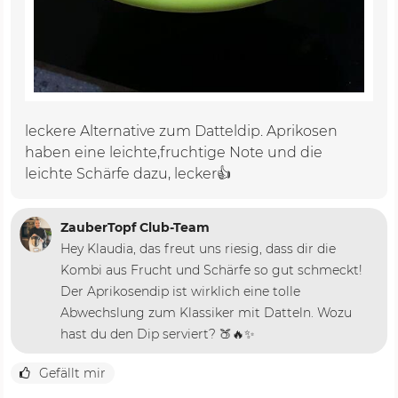
leckere Alternative zum Datteldip. Aprikosen
haben eine leichte,fruchtige Note und die
leichte Schärfe dazu, lecker👍
ZauberTopf Club-Team
Hey Klaudia, das freut uns riesig, dass dir die
Kombi aus Frucht und Schärfe so gut schmeckt!
Der Aprikosendip ist wirklich eine tolle
Abwechslung zum Klassiker mit Datteln. Wozu
hast du den Dip serviert? 🍑🔥✨
Gefällt mir