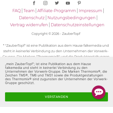
FAQ
Team
Affiliate-Programm
Impressum
Datenschutz
Nutzungsbedingungen
Vertrag widerrufen
Datenschutzeinstellungen
Copyright © 2026 - ZauberTopf
* "ZauberTopf" ist eine Publikation aus dem Hause falkemedia und
steht in keinerlei Verbindung zu den Unternehmen der Vorwerk-
Gruppe. Die Marken "Thermomix®" und die Produktgestaltungen
des "Thermomix®" sind eingetragene Marken der Unternehmen
„mein ZauberTopf”; ist eine Publikation aus dem Hause
falkemedia und steht in keinerlei Verbindung zu den
der Vorwerk-Gruppe. Die Marken Thermomix®, die Zeichen TM5®,
Unternehmen der Vorwerk-Gruppe. Die Marken Thermomix®, die
TM6 und TM31 sowie die Produktgestaltungen des Thermomix®
Zeichen TM5®, TM6 und TM31 sowie die Produktgestaltungen
sind zugunsten der Unternehmen der Vorwerk-Gruppe
des Thermomix® sind zugunsten der Unternehmen der Vorwerk-
Gruppe geschützt.
geschützt. Für die Rezeptangaben in "ZauberTopf" ist
ausschließlich falkemedia verantwortlich.
VERSTANDEN