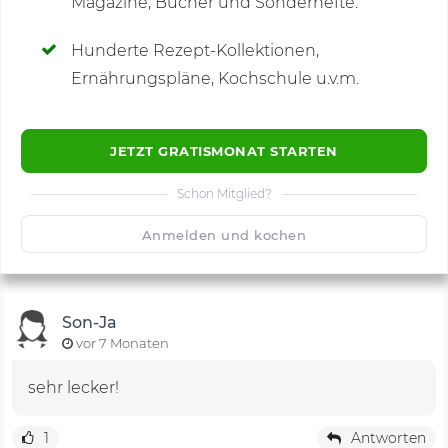
Magazine, Bücher und Sonderhefte.
Hunderte Rezept-Kollektionen,
Kommentare
(7)
Ernährungspläne, Kochschule u.v.m.
JETZT GRATISMONAT STARTEN
Schon Mitglied?
🙂
Speichern
1500
Anmelden und kochen
Son-Ja
vor 7 Monaten
sehr lecker!
1
Antworten