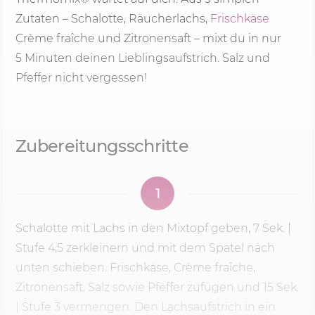
Zutaten – Schalotte, Räucherlachs,
Frischkäse
Crème fraîche und Zitronensaft – mixt du in nur
5 Minu
ten deinen Lieblingsaufstrich. Salz und
Pfeffer nicht vergessen!
Zubereitungsschritte
1
Schalotte mit Lachs in den Mixtopf geben,
7 Sek.
|
Stufe 4,5 zerkleinern und mit dem Spatel nach
unten schieben. Frischkäse, Crème fraîche,
Zitronensaft, Salz sowie Pfeffer zufügen und 15 Sek.
|
Stufe 3
vermengen. Den Lachsaufstrich in ein