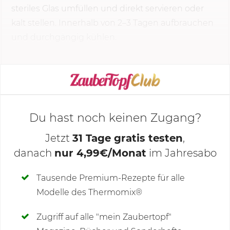
steriles Glas umfüllen und direkt servieren oder
kalt stellen. Innerhalb von 2–3 Tagen aufbrauchen
und durchgängig kühlen.
KOCHMODUS STARTEN
Du hast noch keinen Zugang?
Jetzt
31 Tage gratis testen
,
danach
nur 4,99€/Monat
im Jahresabo
Deine Notizen
Tausende Premium-Rezepte für alle
Modelle des Thermomix®
SCHREIBE NEUE NOTIZ
Zugriff auf alle "mein Zaubertopf"