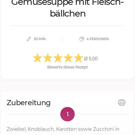
Ge­mü­se­sup­pe mit Fleisch­
bäll­chen
50 MIN.
4 PERSONEN
Ø 5,00
Bewerte dieses Rezept
Zubereitung
1
Zwiebel, Knoblauch, Karotten sowie Zucchini in