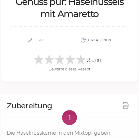
Ge­nuss pur: Ha­sel­nuss­eis
mit Ama­ret­to
1 STD.
6 PERSONEN
Ø 0,00
Bewerte dieses Rezept
Zubereitung
1
Die Haselnusskerne in den Mixtopf geben