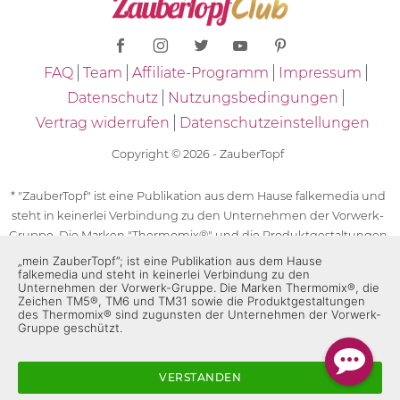
FAQ
Team
Affiliate-Programm
Impressum
Datenschutz
Nutzungsbedingungen
Vertrag widerrufen
Datenschutzeinstellungen
Copyright © 2026 - ZauberTopf
* "ZauberTopf" ist eine Publikation aus dem Hause falkemedia und
steht in keinerlei Verbindung zu den Unternehmen der Vorwerk-
Gruppe. Die Marken "Thermomix®" und die Produktgestaltungen
des "Thermomix®" sind eingetragene Marken der Unternehmen
„mein ZauberTopf”; ist eine Publikation aus dem Hause
falkemedia und steht in keinerlei Verbindung zu den
der Vorwerk-Gruppe. Die Marken Thermomix®, die Zeichen TM5®,
Unternehmen der Vorwerk-Gruppe. Die Marken Thermomix®, die
TM6 und TM31 sowie die Produktgestaltungen des Thermomix®
Zeichen TM5®, TM6 und TM31 sowie die Produktgestaltungen
des Thermomix® sind zugunsten der Unternehmen der Vorwerk-
sind zugunsten der Unternehmen der Vorwerk-Gruppe
Gruppe geschützt.
geschützt. Für die Rezeptangaben in "ZauberTopf" ist
ausschließlich falkemedia verantwortlich.
VERSTANDEN