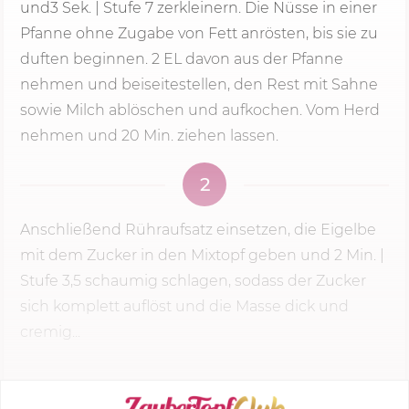
und
3 Sek.
|
Stufe 7
zerkleinern. Die Nüsse in einer
Pfanne ohne Zugabe von Fett anrösten, bis sie zu
duften beginnen. 2 EL davon aus der Pfanne
nehmen und beiseitestellen, den Rest mit Sahne
sowie Milch ablöschen und aufkochen. Vom Herd
nehmen und
20 Min.
ziehen lassen.
2
Anschließend Rühraufsatz einsetzen, die Eigelbe
mit dem Zucker in den Mixtopf geben und
2 Min.
|
Stufe 3,5 schaumig schlagen, sodass der Zucker
sich komplett auflöst und die Masse dick und
cremig...
KOCHMODUS STARTEN