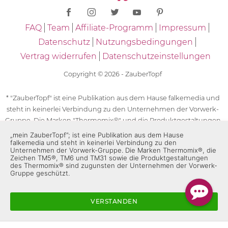
FAQ
Team
Affiliate-Programm
Impressum
Datenschutz
Nutzungsbedingungen
Vertrag widerrufen
Datenschutzeinstellungen
Copyright © 2026 - ZauberTopf
* "ZauberTopf" ist eine Publikation aus dem Hause falkemedia und
steht in keinerlei Verbindung zu den Unternehmen der Vorwerk-
Gruppe. Die Marken "Thermomix®" und die Produktgestaltungen
des "Thermomix®" sind eingetragene Marken der Unternehmen
„mein ZauberTopf”; ist eine Publikation aus dem Hause
falkemedia und steht in keinerlei Verbindung zu den
der Vorwerk-Gruppe. Die Marken Thermomix®, die Zeichen TM5®,
Unternehmen der Vorwerk-Gruppe. Die Marken Thermomix®, die
TM6 und TM31 sowie die Produktgestaltungen des Thermomix®
Zeichen TM5®, TM6 und TM31 sowie die Produktgestaltungen
des Thermomix® sind zugunsten der Unternehmen der Vorwerk-
sind zugunsten der Unternehmen der Vorwerk-Gruppe
Gruppe geschützt.
geschützt. Für die Rezeptangaben in "ZauberTopf" ist
ausschließlich falkemedia verantwortlich.
VERSTANDEN