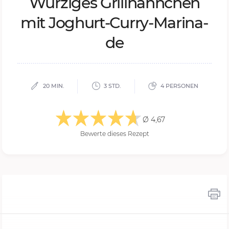
Wür­zi­ges Grill­hähn­chen
mit Jo­ghurt-Cur­ry-Ma­ri­na­
de
20 MIN.
3 STD.
4 PERSONEN
Ø 4,67
Bewerte dieses Rezept