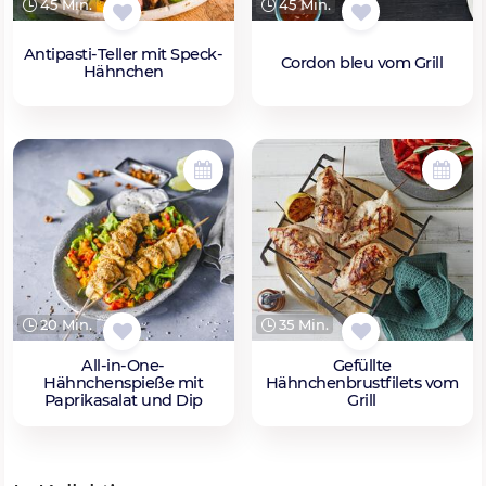
45 Min.
45 Min.
Antipasti-Teller mit Speck-
Cordon bleu vom Grill
Hähnchen
20 Min.
35 Min.
All-in-One-
Gefüllte
Hähnchenspieße mit
Hähnchenbrustfilets vom
Paprikasalat und Dip
Grill