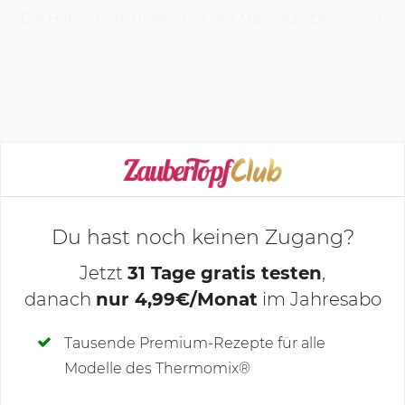
Die Hähnchenstreifen mit der Marinade bepinseln
und 3–4 Std. im Kühlschrank ziehen lassen.
Anschließend die überschüssige Marinade
abstreifen.
KOCHMODUS STARTEN
Du hast noch keinen Zugang?
Jetzt
31 Tage gratis testen
,
danach
nur 4,99€/Monat
im Jahresabo
Deine Notizen
Tausende Premium-Rezepte für alle
Modelle des Thermomix®
SCHREIBE NEUE NOTIZ