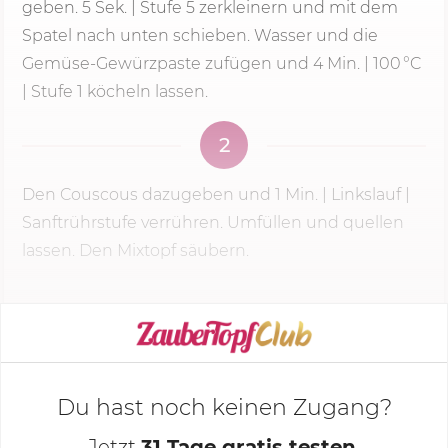
geben.
5 Sek.
| ­
Stufe 5
zerkleinern und mit dem
Spatel nach unten schieben. Wasser und die
Gemüse-­Gewürzpaste zufügen und
4 Min.
| 100 °C
| ­Stufe 1 köcheln lassen.
2
Den Couscous dazugeben und
1 Min.
| Linkslauf |
Sanftrührstufe verrühren. Umfüllen und quellen
lassen. Den Mixtopf säubern.
KOCHMODUS STARTEN
Du hast noch keinen Zugang?
Jetzt
31 Tage gratis testen
,