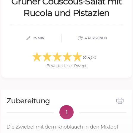
Grü­ner Cous­cous-Sa­lat mit
Ru­co­la und Pi­sta­zi­en
25 MIN.
4 PERSONEN
Ø 5,00
Bewerte dieses Rezept
Zubereitung
1
Die Zwiebel mit dem Knoblauch in den Mixtopf