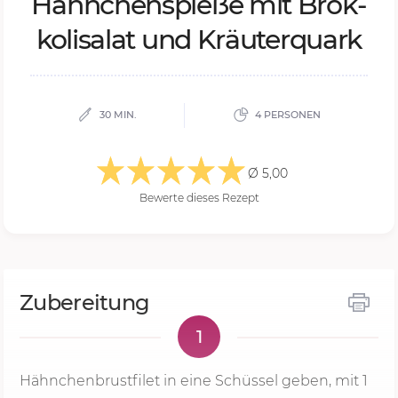
Hähn­chen­spie­ße mit Brok­
ko­li­sa­lat und Kräu­ter­quark
30 MIN.
4 PERSONEN
Ø 5,00
Bewerte dieses Rezept
Zubereitung
1
Hähnchenbrustfilet in eine Schüssel geben, mit 1