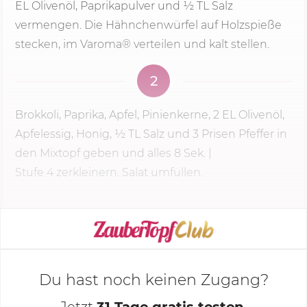
EL Olivenöl, Paprikapulver und ½ TL Salz
vermengen. Die Hähnchenwürfel auf Holzspieße
stecken, im Varoma® verteilen und kalt stellen.
2
Brokkoli, Paprika, Apfel, Pinienkerne, 2 EL Olivenöl,
Apfelessig, Honig, ½ TL Salz und 3 Prisen Pfeffer in
den Mixtopf geben und alles
8 Sek.
|
Stufe 4
zerkleinern. Salat umfüllen.
KOCHMODUS STARTEN
Du hast noch keinen Zugang?