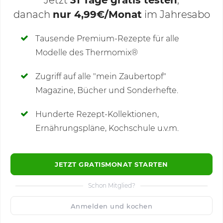
Jetzt
31 Tage gratis testen
,
danach
nur 4,99€/Monat
im Jahresabo
Deine Notizen
Tausende Premium-Rezepte für alle
Modelle des Thermomix®
SCHREIBE NEUE NOTIZ
Zugriff auf alle "mein Zaubertopf"
Magazine, Bücher und Sonderhefte.
Hunderte Rezept-Kollektionen,
Kommentare
(12)
Ernährungspläne, Kochschule u.v.m.
JETZT GRATISMONAT STARTEN
Schon Mitglied?
🙂
Speichern
1500
Anmelden und kochen