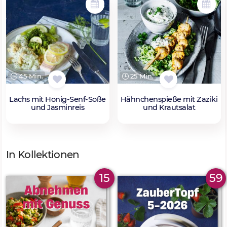
45 Min.
25 Min.
Lachs mit Honig-Senf-Soße
Hähnchenspieße mit Zaziki
und Jasminreis
und Krautsalat
In Kollektionen
15
59