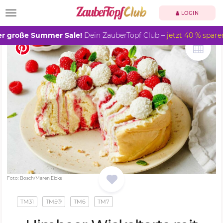
TOGGLE NAVIGATION
LOGIN
r große Summer Sale!
Dein ZauberTopf Club –
jetzt 40 % spare
Foto: Bosch/Maren Eicks
TM31
TM5®
TM6
TM7