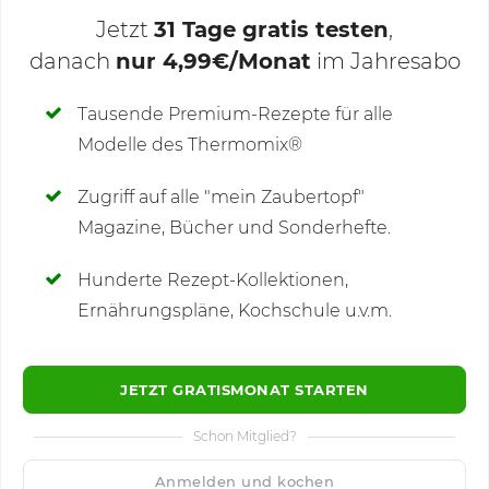
Jetzt
31 Tage gratis testen
,
danach
nur 4,99€/Monat
im Jahresabo
Deine Notizen
Tausende Premium-Rezepte für alle
Modelle des Thermomix®
SCHREIBE NEUE NOTIZ
Zugriff auf alle "mein Zaubertopf"
Magazine, Bücher und Sonderhefte.
Hunderte Rezept-Kollektionen,
Kommentare
Ernährungspläne, Kochschule u.v.m.
JETZT GRATISMONAT STARTEN
Schon Mitglied?
🙂
Speichern
1500
Anmelden und kochen