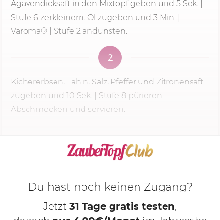
Agavendicksaft in den Mixtopf geben und
5 Sek.
|
Stufe 6
zerkleinern. Öl zugeben und
3 Min.
|
Varoma® | Stufe 2 andünsten.
2
Kichererbsen, Tahin, Salz, Pfeffer und Zitronensaft
zugeben und
10 Sek.
|
Stufe 8
pürieren.
Abschmecken und servieren.
KOCHMODUS STARTEN
Du hast noch keinen Zugang?
Jetzt
31 Tage gratis testen
,