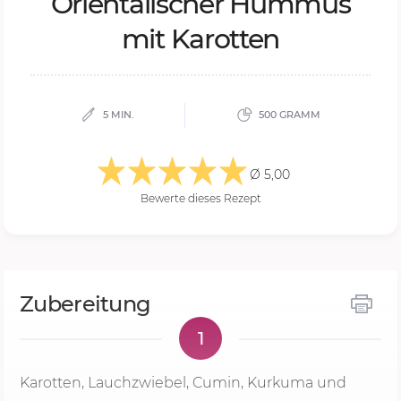
Ori­en­ta­li­scher Hum­mus
mit Ka­rot­ten
5 MIN.
500 GRAMM
Ø 5,00
Bewerte dieses Rezept
Zubereitung
1
Karotten, Lauchzwiebel, Cumin, Kurkuma und