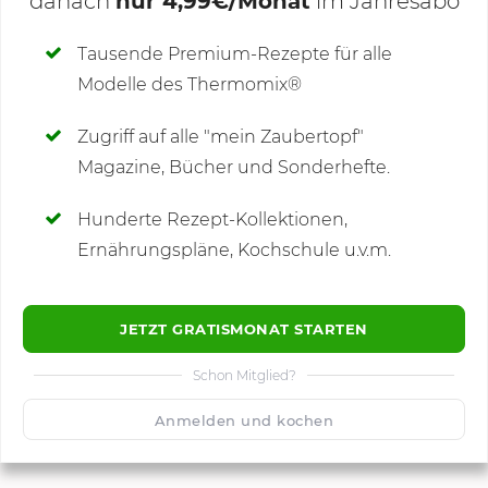
danach
nur 4,99€/Monat
im Jahresabo
Deine Notizen
Tausende Premium-Rezepte für alle
Modelle des Thermomix®
SCHREIBE NEUE NOTIZ
Zugriff auf alle "mein Zaubertopf"
Magazine, Bücher und Sonderhefte.
Hunderte Rezept-Kollektionen,
Kommentare
Ernährungspläne, Kochschule u.v.m.
JETZT GRATISMONAT STARTEN
Schon Mitglied?
🙂
Speichern
1500
Anmelden und kochen