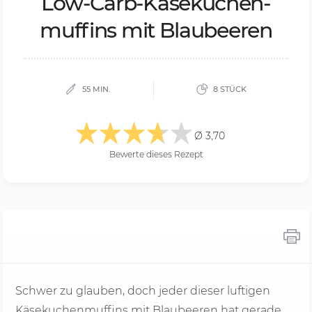
Low-Carb-Kä­se­ku­chen­
muf­fins mit Blau­bee­ren
55 MIN.
8 STÜCK
Ø 3,70
Bewerte dieses Rezept
Schwer zu glauben, doch jeder dieser luftigen
Käsekuchenmuffins mit Blaubeeren hat gerade