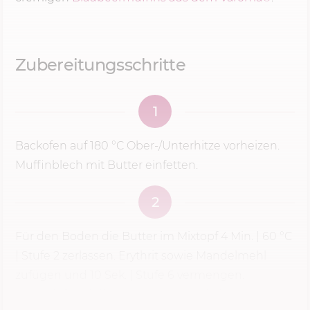
Zubereitungsschritte
1
Backofen auf
180 °C
Ober-/Unterhitze vorheizen.
Muffinblech mit Butter einfetten.
2
Für den Boden die Butter im Mixtopf
4 Min.
|
60 °C
|
Stufe 2
zerlassen. Erythrit sowie Mandelmehl
zufügen und
10 Sek.
| Stufe 6 vermengen.
Anschließend die Bodenmasse auf die Förmchen