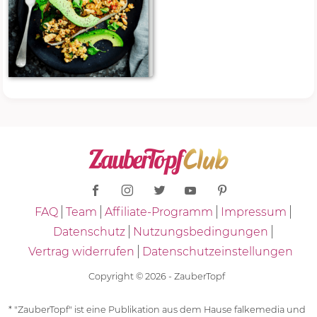
FAQ
Team
Affiliate-Programm
Impressum
Datenschutz
Nutzungsbedingungen
Vertrag widerrufen
Datenschutzeinstellungen
Copyright © 2026 - ZauberTopf
* "ZauberTopf" ist eine Publikation aus dem Hause falkemedia und