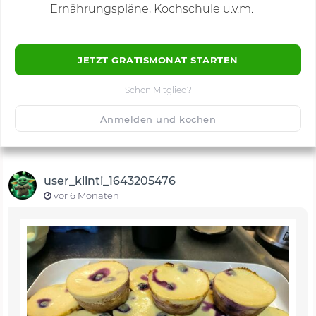
Ernährungspläne, Kochschule u.v.m.
JETZT GRATISMONAT STARTEN
Schon Mitglied?
🙂
Speichern
1500
Anmelden und kochen
user_klinti_1643205476
vor 6 Monaten