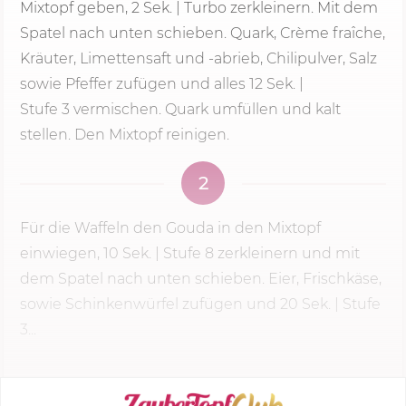
Mixtopf geben,
2 Sek.
| Turbo zerkleinern. Mit dem
Spatel nach unten schieben. Quark, Crème fraîche,
Kräuter, Limettensaft und -abrieb, Chilipulver, Salz
sowie Pfeffer zufügen und alles 1
2 Sek.
|
Stufe 3
vermischen. Quark umfüllen und kalt
stellen. Den Mixtopf reinigen.
2
Für die Waffeln den Gouda in den Mixtopf
einwiegen,
10 Sek.
|
Stufe 8
zerkleinern und mit
dem Spatel nach unten schieben. Eier, Frischkäse,
sowie Schinkenwürfel zufügen und 20 Sek. | Stufe
3...
KOCHMODUS STARTEN