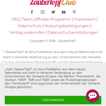
FAQ
Team
Affiliate-Programm
Impressum
Datenschutz
Nutzungsbedingungen
Vertrag widerrufen
Datenschutzeinstellungen
Copyright © 2026 - ZauberTopf
* "ZauberTopf" ist eine Publikation aus dem Hause falkemedia und
steht in keinerlei Verbindung zu den Unternehmen der Vorwerk-
Gruppe. Die Marken "Thermomix®" und die Produktgestaltungen
des "Thermomix®" sind eingetragene Marken der Unternehmen
„mein ZauberTopf”; ist eine Publikation aus dem Hause
falkemedia und steht in keinerlei Verbindung zu den
der Vorwerk-Gruppe. Die Marken Thermomix®, die Zeichen TM5®,
Unternehmen der Vorwerk-Gruppe. Die Marken Thermomix®, die
TM6 und TM31 sowie die Produktgestaltungen des Thermomix®
Zeichen TM5®, TM6 und TM31 sowie die Produktgestaltungen
des Thermomix® sind zugunsten der Unternehmen der Vorwerk-
sind zugunsten der Unternehmen der Vorwerk-Gruppe
Gruppe geschützt.
geschützt. Für die Rezeptangaben in "ZauberTopf" ist
ausschließlich falkemedia verantwortlich.
VERSTANDEN