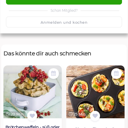
Schon Mitglied?
🙂
Speichern
1500
Anmelden und kochen
Das könnte dir auch schmecken
20 Min.
25 Min.
Brötchenwaffeln - süß oder