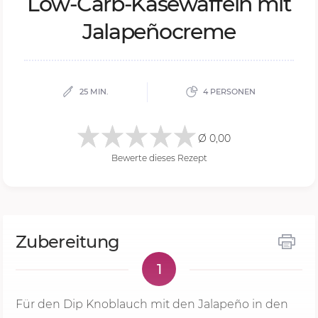
Low-Carb-Kä­se­waf­feln mit
Ja­la­peño­cre­me
25 MIN.
4 PERSONEN
Ø 0,00
Bewerte dieses Rezept
Zubereitung
1
Für den Dip Knoblauch mit den Jalapeño in den