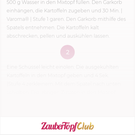
500 g
Wasser in den Mixtopf füllen. Den Garkorb
einhängen, die Kartoffeln zugeben und
30 Min.
|
Varoma® |
Stufe 1
garen. Den Garkorb mithilfe des
Spatels entnehmen. Die Kartoffeln kalt
abschrecken, pellen und auskühlen lassen.
2
Eine Schüssel leicht einölen. Die ausgekühlten
Kartoffeln in den Mixtopf geben und
4 Sek.
|
Stufe 4
zerkleinern. Mit dem Spatel nach unten
schieben. Die übrigen Zutaten in den Mixtopf
geben und 2...
KOCHMODUS STARTEN