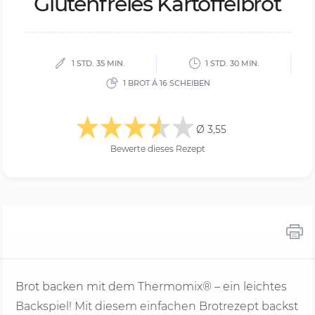
Glu­ten­frei­es Kar­tof­fel­brot
1 STD. 35 MIN.
1 STD. 30 MIN.
1 BROT Á 16 SCHEIBEN
Ø 3,55
Bewerte dieses Rezept
Brot backen mit dem Thermomix® – ein leichtes
Backspiel! Mit diesem einfachen Brotrezept backst