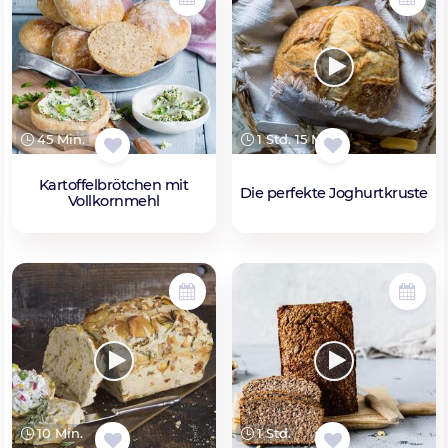
45 Min.
1 Std. 15 Min.
Kartoffelbrötchen mit
Die perfekte Joghurtkruste
Vollkornmehl
10 Min.
1 Std.