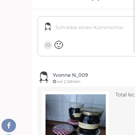
🙂
Yvonne N_009
vor 2 Jahren
Total l