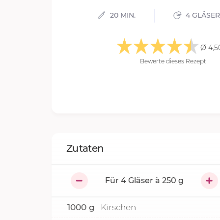
20 MIN.
4 GLÄSER
Ø 4,5
Bewerte dieses Rezept
Zutaten
Für
4
Gläser à 250 g
1000
g
Kirschen