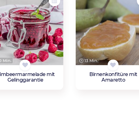
 Min.
13 Min.
imbeermarmelade mit
Birnenkonfitüre mit
Gelinggarantie
Amaretto