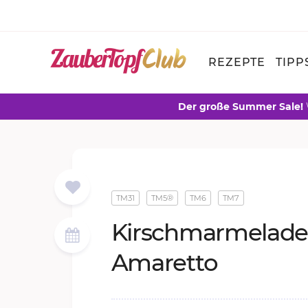
REZEPTE
TIPP
Der große Summer Sale!
TM31
TM5®
TM6
TM7
Kir­schmar­me­la­d
Ama­ret­to