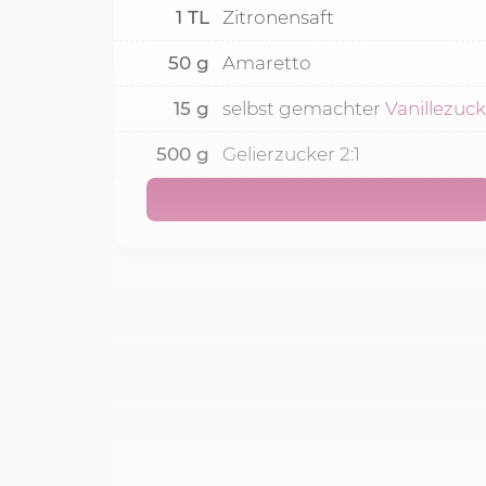
1
TL
Zitronensaft
50
g
Amaretto
15
g
selbst gemachter
Vanillezuc
500
g
Gelierzucker 2:1