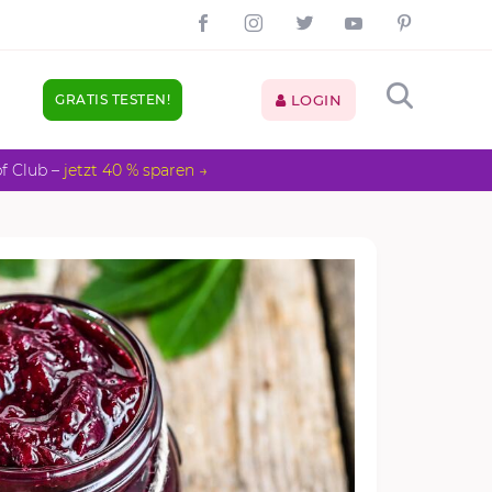
GRATIS TESTEN!
LOGIN
pf Club –
jetzt 40 % sparen →