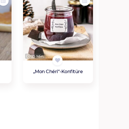
35 Min.
„Mon Chéri“-Konfitüre