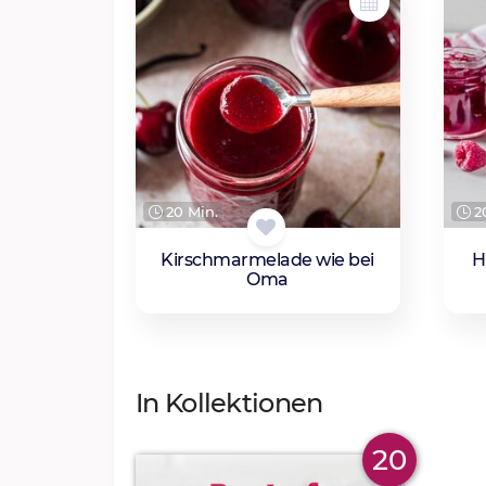
20 Min.
20
Kirschmarmelade wie bei
H
Oma
In Kollektionen
20