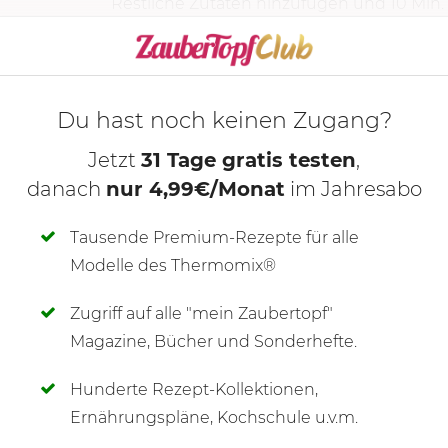
Restliche Zutaten hinzufügen und
10 Min.
KOCHMODUS S
Du hast noch keinen Zugang?
Jetzt
31 Tage gratis testen
,
danach
nur 4,99€/Monat
im Jahresabo
Tausende Premium-Rezepte für alle
Modelle des Thermomix®
Zugriff auf alle "mein Zaubertopf"
SCHREIBE NEUE NOTIZ
Magazine, Bücher und Sonderhefte.
Hunderte Rezept-Kollektionen,
Ernährungspläne, Kochschule u.v.m.