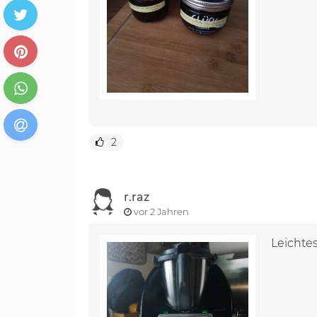
2
r.raz
vor 2 Jahren
Leichte