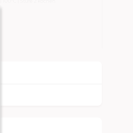
| 100°C |
Stufe 2
kochen.
TARTEN