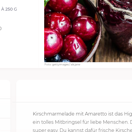
 À 250 G
0
Foto: gettyimages / alicjane
Kirschmarmelade mit Amaretto ist das Hi
ein tolles Mitbringsel für liebe Menschen
super easy. Du kannst dafür frische Kirs