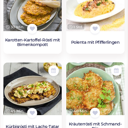
30 Min.
1 Std.
Karotten-Kartoffel-Rösti mit
Polenta mit Pfifferlingen
Birnenkompott
40 Min.
45 Min.
Kräuterrösti mit Schmand-
Kürbisrösti mit Lachs-Tatar