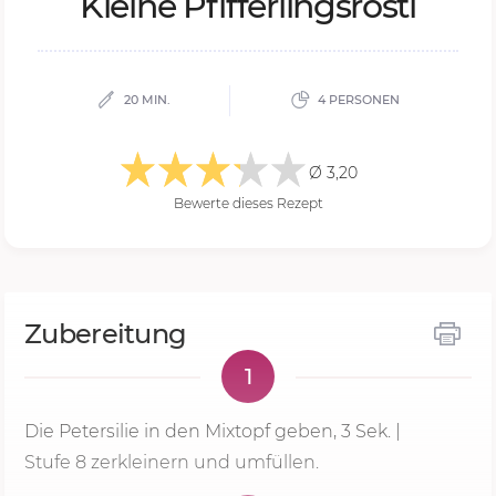
Klei­ne Pfif­fer­lings­rös­ti
20 MIN.
4 PERSONEN
Ø 3,20
Bewerte dieses Rezept
Zubereitung
1
Die Petersilie in den Mixtopf geben,
3 Sek.
|
Stufe 8
zerkleinern und umfüllen.