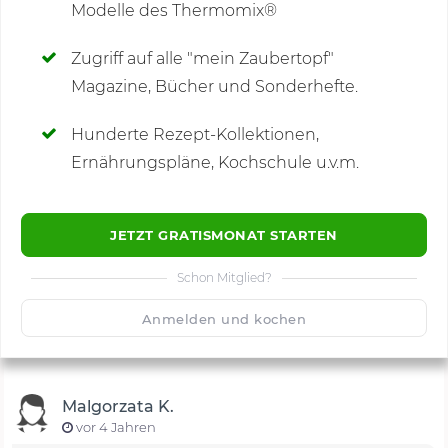
Modelle des Thermomix®
SCHREIBE NEUE NOTIZ
Zugriff auf alle "mein Zaubertopf"
Magazine, Bücher und Sonderhefte.
Hunderte Rezept-Kollektionen,
Kommentare
(1)
Ernährungspläne, Kochschule u.v.m.
JETZT GRATISMONAT STARTEN
Schon Mitglied?
🙂
Speichern
1500
Anmelden und kochen
Malgorzata K.
vor 4 Jahren