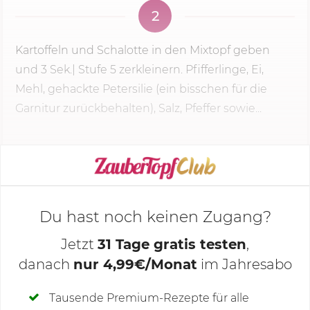
2
Kartoffeln und Schalotte in den Mixtopf geben
und
3 Sek.
|
Stufe 5
zerkleinern. Pfifferlinge, Ei,
Mehl, gehackte Petersilie (ein bisschen für die
Garnitur zurückbehalten), Salz, Pfeffer sowie...
KOCHMODUS STARTEN
Du hast noch keinen Zugang?
Jetzt
31 Tage gratis testen
,
danach
nur 4,99€/Monat
im Jahresabo
Deine Notizen
Tausende Premium-Rezepte für alle