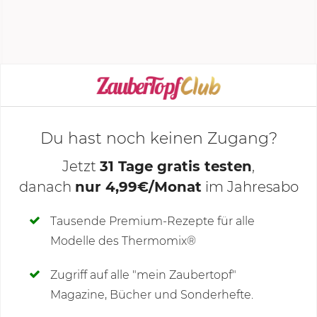
sowie Zucker zufügen und 20 Sek. | Stufe 5
vermengen. Über...
KOCHMODUS STARTEN
Du hast noch keinen Zugang?
Jetzt
31 Tage gratis testen
,
danach
nur 4,99€/Monat
im Jahresabo
Deine Notizen
Tausende Premium-Rezepte für alle
Modelle des Thermomix®
SCHREIBE NEUE NOTIZ
Zugriff auf alle "mein Zaubertopf"
Magazine, Bücher und Sonderhefte.