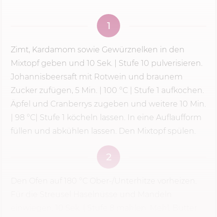
1
Zimt, Kardamom sowie Gewürznelken in den
Mixtopf geben und
10 Sek.
| Stufe 10 pulverisieren.
Johannisbeersaft mit Rotwein und braunem
Zucker zufügen,
5 Min.
|
100 °C
|
Stufe 1
aufkochen.
Äpfel und Cranberrys zugeben und weitere 10 Min.
| 98 °C|
Stufe 1
köcheln lassen. In eine Auflaufform
füllen und abkühlen lassen. Den Mixtopf spülen.
2
Den Ofen auf
180 °C
Ober-/Unterhitze vorheizen.
Für die Streusel Haselnüsse und Mandeln
einwiegen,
10 Sek.
|
Stufe 8
mahlen. Mehl, Butter