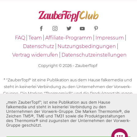
FAQ
Team
Affiliate-Programm
Impressum
Datenschutz
Nutzungsbedingungen
Vertrag widerrufen
Datenschutzeinstellungen
Copyright © 2026 - ZauberTopf
* "ZauberTopf" ist eine Publikation aus dem Hause falkemedia und
steht in keinerlei Verbindung zu den Unternehmen der Vorwerk-
Gruppe. Die Marken "Thermomix®" und die Produktgestaltungen
des "Thermomix®" sind eingetragene Marken der Unternehmen
„mein ZauberTopf”; ist eine Publikation aus dem Hause
falkemedia und steht in keinerlei Verbindung zu den
der Vorwerk-Gruppe. Die Marken Thermomix®, die Zeichen TM5®,
Unternehmen der Vorwerk-Gruppe. Die Marken Thermomix®, die
TM6 und TM31 sowie die Produktgestaltungen des Thermomix®
Zeichen TM5®, TM6 und TM31 sowie die Produktgestaltungen
des Thermomix® sind zugunsten der Unternehmen der Vorwerk-
sind zugunsten der Unternehmen der Vorwerk-Gruppe
Gruppe geschützt.
geschützt. Für die Rezeptangaben in "ZauberTopf" ist
ausschließlich falkemedia verantwortlich.