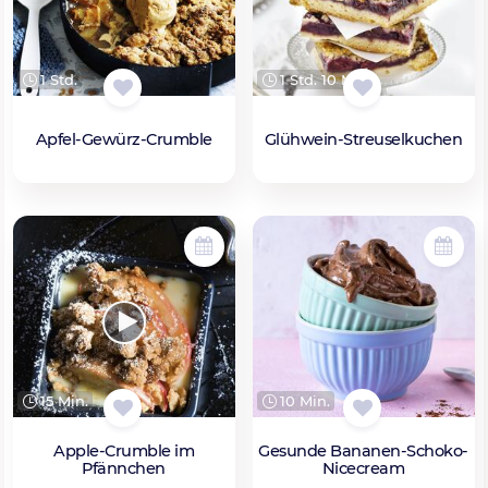
1 Std.
1 Std. 10 Min.
Apfel-Gewürz-Crumble
Glühwein-Streuselkuchen
15 Min.
10 Min.
Apple-Crumble im
Gesunde Bananen-Schoko-
Pfännchen
Nicecream