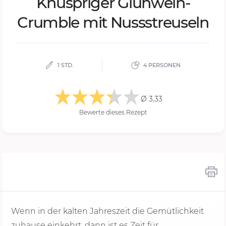
Knusp­ri­ger Glüh­wein-
Crum­ble mit Nuss­streu­seln
1 STD.
4 PERSONEN
Ø 3,33
Bewerte dieses Rezept
Wenn in der kalten Jahreszeit die Gemütlichkeit
zuhause einkehrt, dann ist es Zeit für