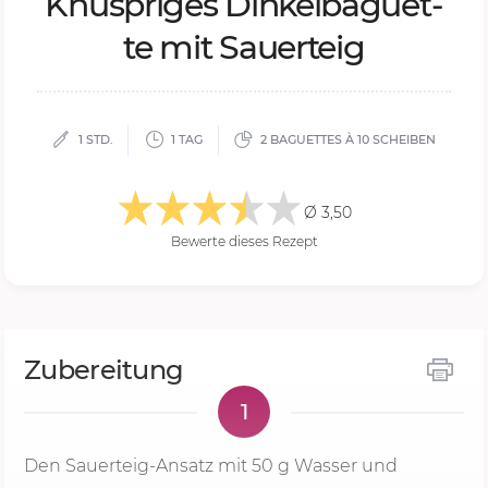
Knusp­ri­ges Din­kel­ba­guet­
te mit Sau­er­teig
1 STD.
1 TAG
2 BAGUETTES À 10 SCHEIBEN
Ø 3,50
Bewerte dieses Rezept
Zubereitung
1
Den Sauerteig-Ansatz mit
50 g
Wasser und