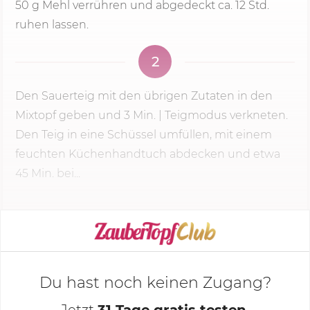
50 g
Mehl verrühren und abgedeckt ca. 12 Std.
ruhen lassen.
2
Den Sauerteig mit den übrigen Zutaten in den
Mixtopf geben und
3 Min.
| Teigmodus verkneten.
Den Teig in eine Schüssel umfüllen, mit einem
feuchten Küchenhandtuch abdecken und etwa
45 Min. bei...
KOCHMODUS STARTEN
Du hast noch keinen Zugang?
Jetzt
31 Tage gratis testen
,