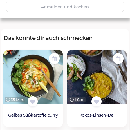
🙂
Speichern
1500
Anmelden und kochen
Das könnte dir auch schmecken
35 Min.
1 Std.
Gelbes Süßkartoffelcurry
Kokos-Linsen-Dal