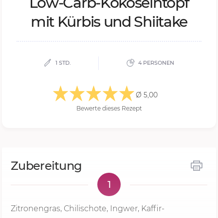
Low-Carb-Ko­ko­sein­topf
mit Kür­bis und Shi­ita­ke
1 STD.
4 PERSONEN
Ø 5,00
Bewerte dieses Rezept
Zubereitung
1
Zitronengras, Chilischote, Ingwer, Kaffir-