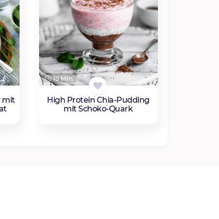
15 Min.
 mit
High Pro­te­in Chia-Pud­ding
at
mit Scho­ko-Quark