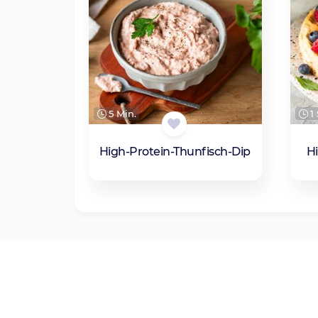
5 Min.
1 
High-Protein-Thunfisch-Dip
H