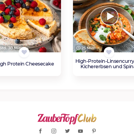
Std. 30 Min.
25 Min.
High-Protein-Linsencurry
igh Protein Cheesecake
Kichererbsen und Spin