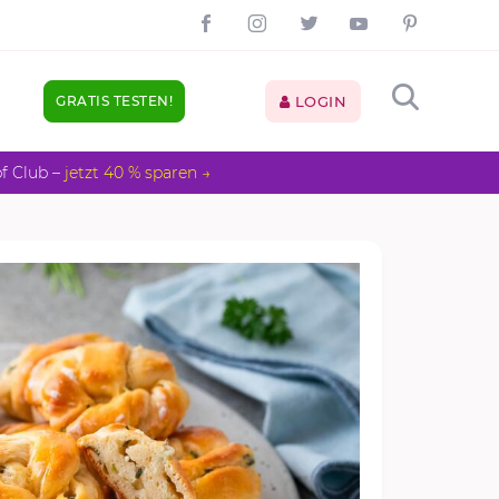
GRATIS TESTEN!
LOGIN
pf Club –
jetzt 40 % sparen →