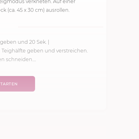
Teigmodus verkneten. Auf einer
 (ca. 45 x 30 cm) ausrollen.
pf geben und
20 Sek.
|
 Teighälfte geben und verstreichen.
n schneiden....
TARTEN