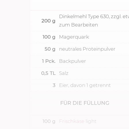
Dinkelmehl Type 630, zzgl. e
200
g
zum Bearbeiten
100
g
Magerquark
50
g
neutrales Proteinpulver
1
Pck.
Backpulver
0,5
TL
Salz
3
Eier, davon 1 getrennt
FÜR DIE FÜLLUNG
100
g
Frischkäse
light