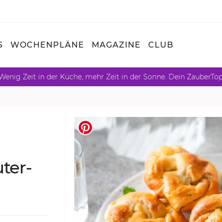
S
WOCHENPLÄNE
MAGAZINE
CLUB
Wenig Zeit in der Küche, mehr Zeit in der Sonne. Dein ZauberTo
­ter­