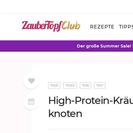
REZEPTE
TIPP
Der große Summer Sale!
TM31
TM5®
TM6
TM7
High-Pro­te­in-Kräu
kno­ten