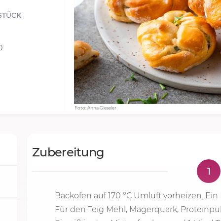
STÜCK
0
Foto: Anna Gieseler
Zubereitung
1
Backofen auf
170 °C
Umluft vorheizen. Ein
Für den Teig Mehl, Magerquark, Proteinpulve