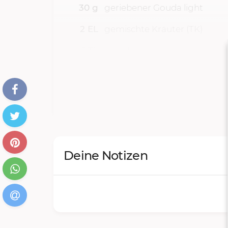
30
g
geriebener Gouda light
2
EL
gemischte Kräuter (TK)
1
TL
Knoblauchpulver
2
EL
Sesam zum Bestreuen
Deine Notizen