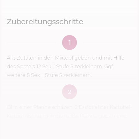
Zubereitungsschritte
1
Alle Zutaten in den Mixtopf geben und mit Hilfe
des Spatels
12 Sek.
|
Stufe 5
zerkleinern. Ggf.
weitere 8 Sek. |
Stufe 5
zerkleinern.
2
Öl in einer Pfanne erhitzen. 2 Esslöffel der Kartoffel-
Kürbismischung in die heiße Pfanne geben und
von beiden Seiten goldbraun braten. Auf Tellern
anrichten und nach Belieben servieren.