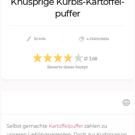
Knusp­ri­ge Kür­bis-Kar­tof­fel­
puf­fer
30 MIN.
4 PERSONEN
Ø 3,68
Bewerte dieses Rezept
Selbst gemachte
Kartoffelpuffer
zählen zu
unseren Lieblingsrezepten. Doch zur Kürbissaison