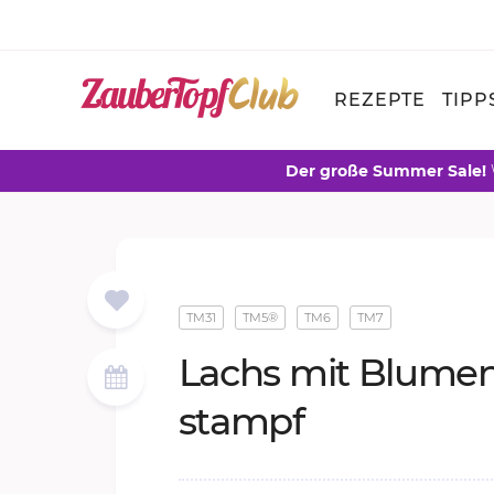
REZEPTE
TIPP
Der große Summer Sale!
TM31
TM5®
TM6
TM7
Lachs mit Blu­men
stampf