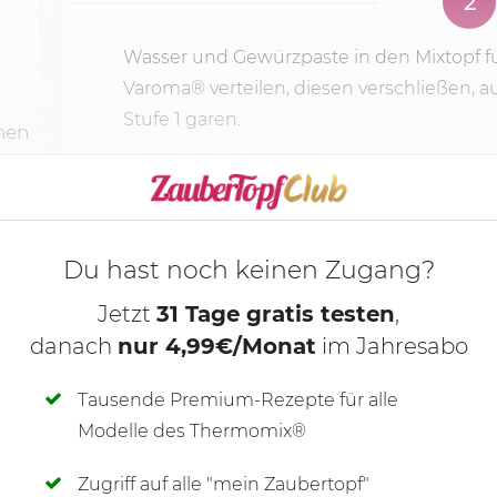
2
Wasser und Gewürzpaste in den Mixtopf f
Varoma® verteilen, diesen verschließen, 
Stufe 1
garen.
hen
KOCHMODUS S
Du hast noch keinen Zugang?
Jetzt
31 Tage gratis testen
,
danach
nur 4,99€/Monat
im Jahresabo
Tausende Premium-Rezepte für alle
Modelle des Thermomix®
Zugriff auf alle "mein Zaubertopf"
SCHREIBE NEUE NOTIZ