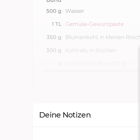
500
g
Wasser
1
TL
Gemüse-Gewürzpaste
350
g
Blumenkohl, in kleinen Rösc
300
g
Kohlrabi, in Stücken
4
Lachsfilet (à etwa 125 g)
Deine Notizen