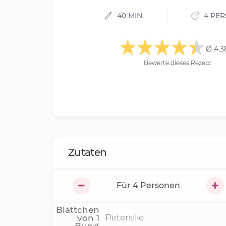
40 MIN.
4 PE
Ø 4,3
Bewerte dieses Rezept
Zutaten
Für
4
Personen
Blättchen
Petersilie
von
1
Bund