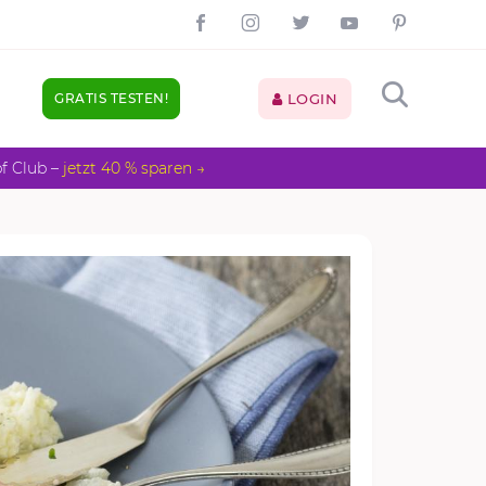
GRATIS TESTEN!
LOGIN
pf Club –
jetzt 40 % sparen →