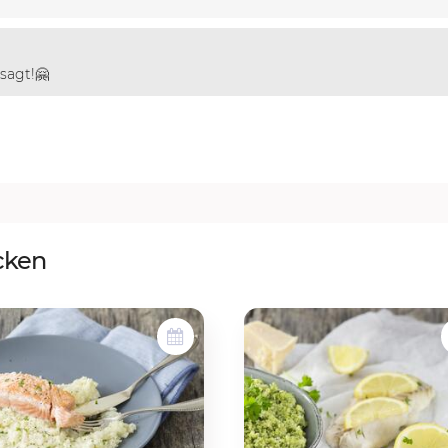
usagt!🤗
cken