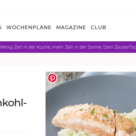
S
WOCHENPLÄNE
MAGAZINE
CLUB
Wenig Zeit in der Küche, mehr Zeit in der Sonne. Dein ZauberTo
­kohl­