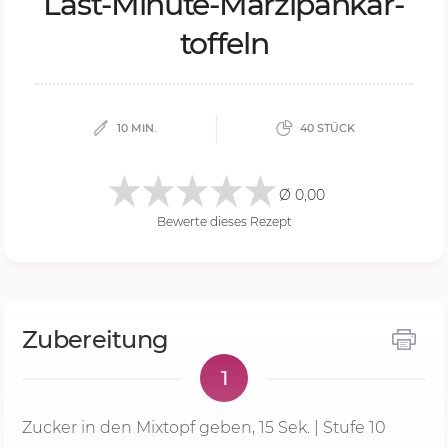
Last-Mi­nu­te-Ma­r­zi­pan­kar­
tof­feln
10 MIN.
40 STÜCK
Ø 0,00
Bewerte dieses Rezept
Zubereitung
1
Zucker in den Mixtopf geben,
15 Sek.
| Stufe 10