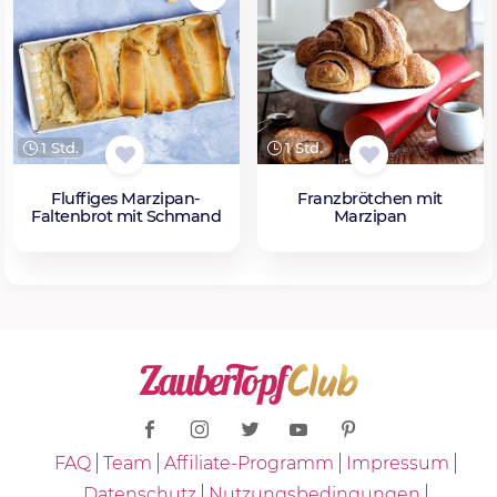
1 Std.
1 Std.
Fluffiges Marzipan-
Franzbrötchen mit
Faltenbrot mit Schmand
Marzipan
FAQ
Team
Affiliate-Programm
Impressum
Datenschutz
Nutzungsbedingungen