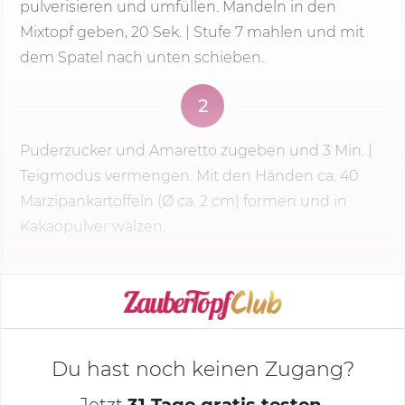
pulverisieren und umfüllen. Mandeln in den
Mixtopf geben, 20 Sek. |
Stufe 7
mahlen und mit
dem Spatel nach unten schieben.
2
Puderzucker und Amaretto zugeben und
3 Min.
|
Teigmodus vermengen. Mit den Händen ca. 40
Marzipankartoffeln (Ø ca. 2 cm) formen und in
Kakaopulver wälzen.
KOCHMODUS STARTEN
Du hast noch keinen Zugang?
Jetzt
31 Tage gratis testen
,