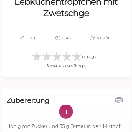
Leb­ku­chen­tröpf­chen mit
Zwetsch­ge
1 STD.
1 TAG
50 STÜCK
Ø 0,00
Bewerte dieses Rezept
Zubereitung
1
Honig mit Zucker und
35 g
Butter in den Mixtopf