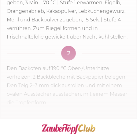
geben,
3 Min.
|
70 °C
|
Stufe 1
erwärmen. Eigelb,
Orangenabrieb, Kakaopulver, Lebkuchengewürz,
Mehl und Backpulver zugeben,
15 Sek.
| Stufe 4
verrühren. Zum Riegel formen und in
Frischhaltefolie gewickelt über Nacht kühl stellen.
2
Den Backofen auf
190 °C
Ober-/Unterhitze
vorheizen. 2 Backbleche mit Backpapier belegen.
Den Teig 2–3 mm dick ausrollen und mit einem
ovalen Ausstecher ausstechen, mit einem Messer
die Tropfenform...
KOCHMODUS STARTEN