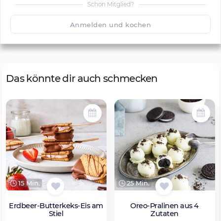
Schon Mitglied?
🙂
Speichern
1500
Anmelden und kochen
Das könnte dir auch schmecken
15 Min.
25 Min.
Erdbeer-Butterkeks-Eis am
Oreo-Pralinen aus 4
Stiel
Zutaten