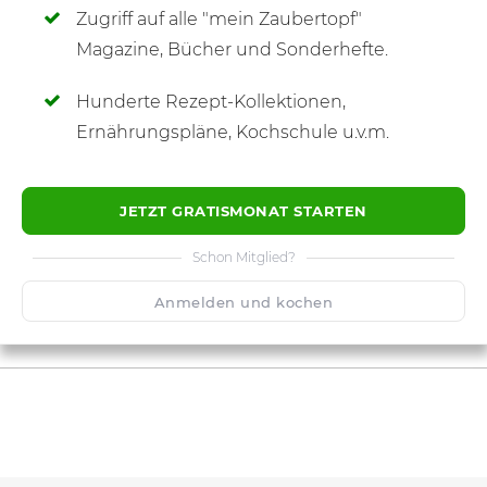
Zugriff auf alle "mein Zaubertopf"
SCHREIBE NEUE NOTIZ
Magazine, Bücher und Sonderhefte.
Hunderte Rezept-Kollektionen,
Ernährungspläne, Kochschule u.v.m.
JETZT GRATISMONAT STARTEN
Schon Mitglied?
Anmelden und kochen