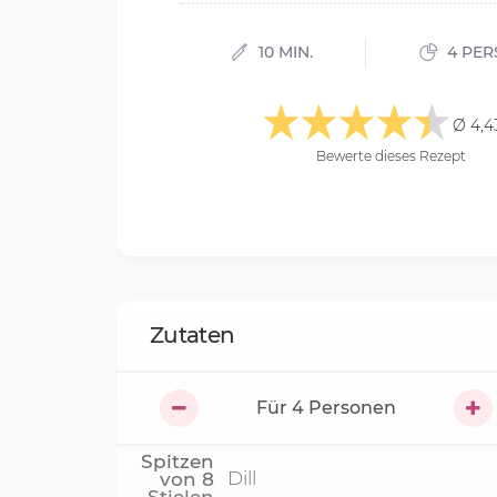
10 MIN.
4 PER
Ø 4,4
Bewerte dieses Rezept
Zutaten
Für
4
Personen
Spitzen
Dill
von
8
Stielen