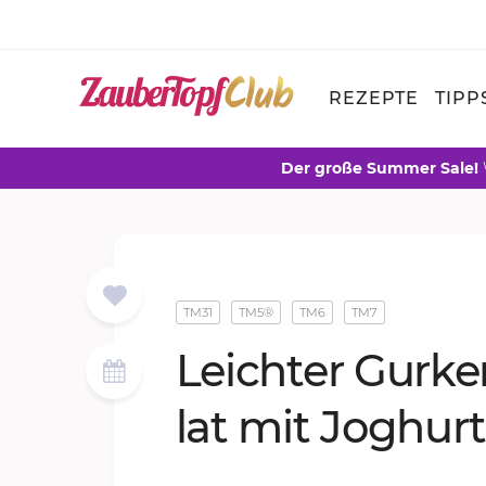
REZEPTE
TIPP
Der große Summer Sale!
TM31
TM5®
TM6
TM7
Leich­ter Gur­ke
lat mit Jo­ghur