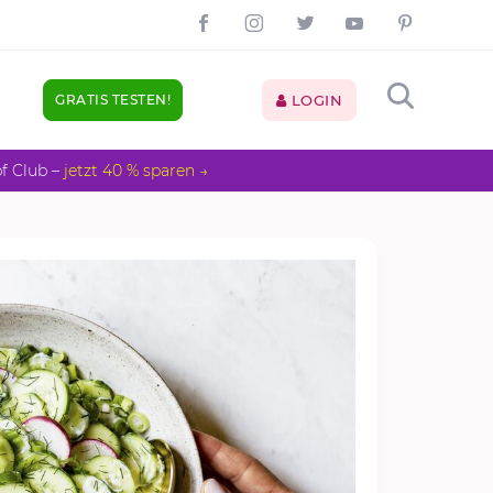
GRATIS TESTEN!
LOGIN
pf Club –
jetzt 40 % sparen →