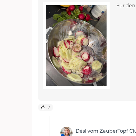
Für den
2
Dési vom ZauberTopf C