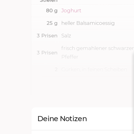
80
g
Joghurt
25
g
heller Balsamicoessig
3
Prisen
Salz
frisch gemahlener schwarzer
3
Prisen
Pfeffer
2
Gurken, in feinen Scheiben
Deine Notizen