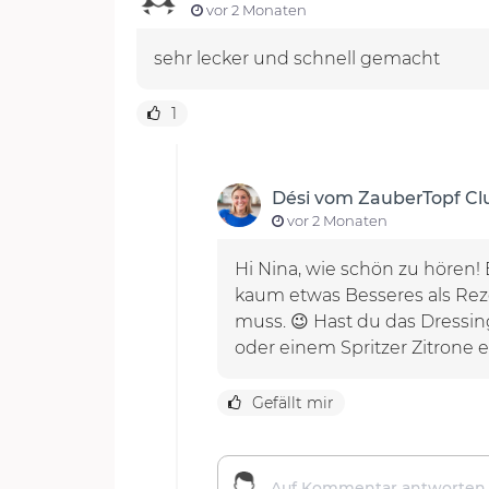
vor 2 Monaten
sehr lecker und schnell gemacht
1
Dési vom ZauberTopf C
vor 2 Monaten
Hi Nina, wie schön zu hören
kaum etwas Besseres als Reze
muss. 😉 Hast du das Dressing
oder einem Spritzer Zitrone e
Gefällt mir