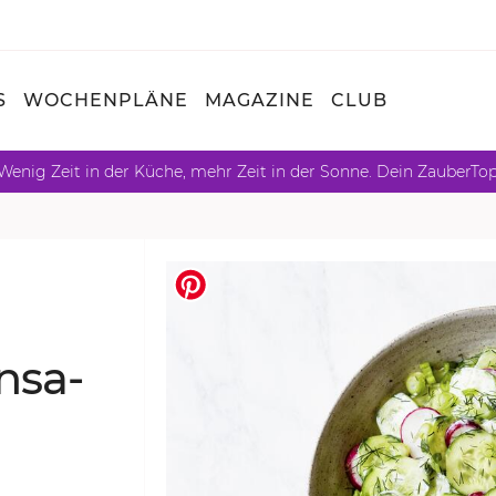
S
WOCHENPLÄNE
MAGAZINE
CLUB
Wenig Zeit in der Küche, mehr Zeit in der Sonne. Dein ZauberTo
n­sa­
t