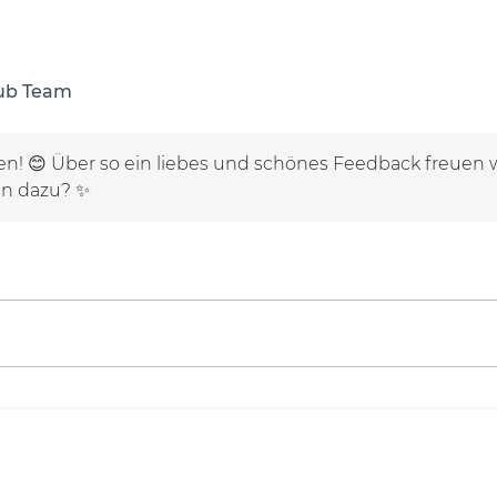
lub Team
en! 😊 Über so ein liebes und schönes Feedback freuen 
len dazu? ✨