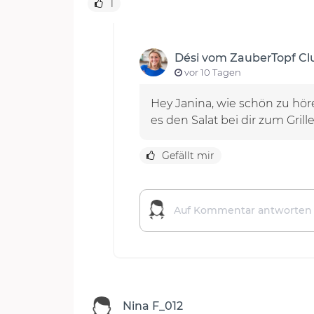
1
Dési vom ZauberTopf C
vor 10 Tagen
Hey Janina, wie schön zu hör
es den Salat bei dir zum Gril
Gefällt mir
Nina F_012