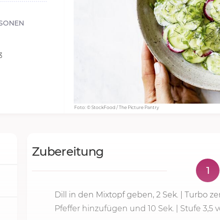
SONEN
3
Foto: © StockFood / The Picture Pantry
Zubereitung
1
Dill in den Mixtopf geben,
2 Sek.
| Turbo zer
Pfeffer hinzufügen und 10 Sek. | Stufe 3,5