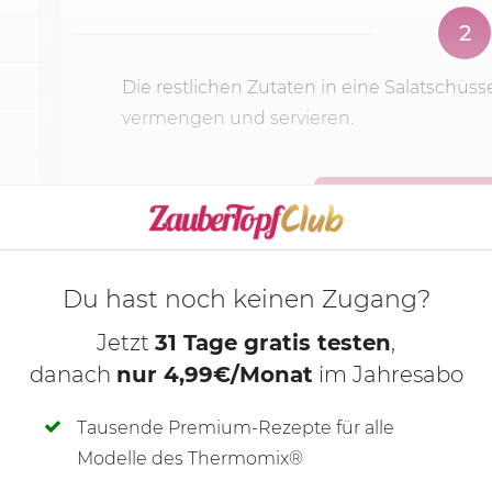
2
Die restlichen Zutaten in eine Salatschüs
vermengen und servieren.
KOCHMODUS S
Du hast noch keinen Zugang?
Jetzt
31 Tage gratis testen
,
danach
nur 4,99€/Monat
im Jahresabo
Tausende Premium-Rezepte für alle
Modelle des Thermomix®