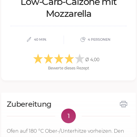
Low-Carb-Ca­l­zo­ne mit
Moz­za­rel­la
40 MIN.
4 PERSONEN
Ø 4,00
Bewerte dieses Rezept
Zubereitung
1
Ofen auf
180 °C
Ober-/Unterhitze vorheizen. Den