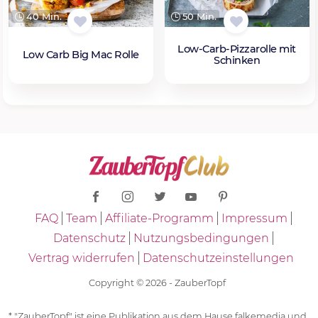
40 Min.
50 Min.
Low-Carb-Pizzarolle mit
Low Carb Big Mac Rolle
Schinken
FAQ
Team
Affiliate-Programm
Impressum
Datenschutz
Nutzungsbedingungen
Vertrag widerrufen
Datenschutzeinstellungen
Copyright © 2026 - ZauberTopf
* "ZauberTopf" ist eine Publikation aus dem Hause falkemedia und