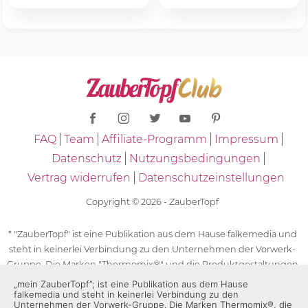
FAQ
Team
Affiliate-Programm
Impressum
Datenschutz
Nutzungsbedingungen
Vertrag widerrufen
Datenschutzeinstellungen
Copyright © 2026 - ZauberTopf
* "ZauberTopf" ist eine Publikation aus dem Hause falkemedia und
steht in keinerlei Verbindung zu den Unternehmen der Vorwerk-
Gruppe. Die Marken "Thermomix®" und die Produktgestaltungen
des "Thermomix®" sind eingetragene Marken der Unternehmen
„mein ZauberTopf”; ist eine Publikation aus dem Hause
falkemedia und steht in keinerlei Verbindung zu den
der Vorwerk-Gruppe. Die Marken Thermomix®, die Zeichen TM5®,
Unternehmen der Vorwerk-Gruppe. Die Marken Thermomix®, die