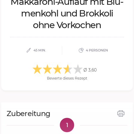
Mak­ka­ro­ni-Auf­lauf mit Blu­
men­kohl und Brok­ko­li
ohne Vor­ko­chen
45 MIN.
4 PERSONEN
Ø 3,60
Bewerte dieses Rezept
Zubereitung
1