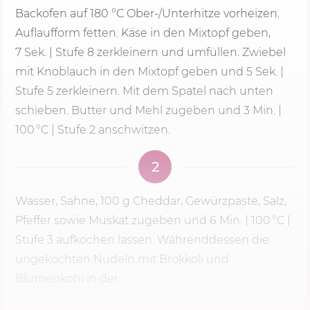
Backofen auf
180 °C
Ober-/Unterhitze vorheizen.
Auflaufform fetten. Käse in den Mixtopf geben,
7 Sek.
|
Stufe 8
zerkleinern und umfüllen. Zwiebel
mit Knoblauch in den Mixtopf geben und 5 Sek. |
Stufe 5 zerkleinern. Mit dem Spatel nach unten
schieben. Butter und Mehl zugeben und
3 Min.
|
100 °C | Stufe 2 anschwitzen.
2
Wasser, Sahne,
100 g
Cheddar, Gewürzpaste, Salz,
Pfeffer sowie Muskat zugeben und
6 Min.
| 100 °C |
Stufe 3
aufkochen lassen. Währenddessen die
ungekochten Nudeln mit Brokkoli und
Blumenkohl in der...