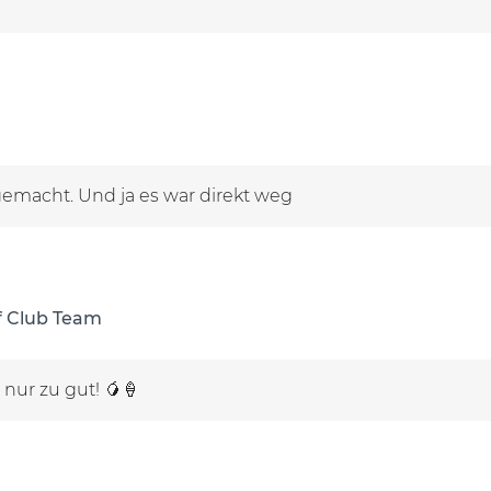
 gemacht. Und ja es war direkt weg
f Club Team
 nur zu gut! 🥭🍦