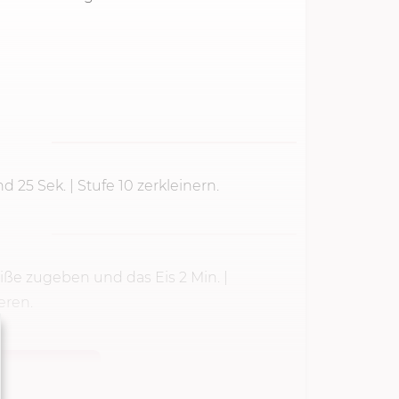
und
25 Sek.
| Stufe 10 zerkleinern.
eiße zugeben und das Eis
2 Min.
|
eren.
TARTEN