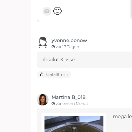
🙂
yvonne.bonow
vor 17 Tagen
absolut Klasse
Gefällt mir
Martina B_018
vor einem Monat
mega le