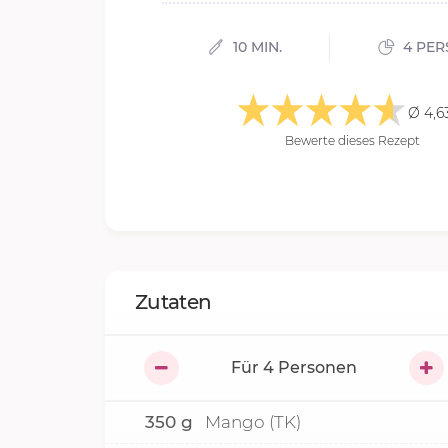
10 MIN.
4 PER
Ø 4,6
Bewerte dieses Rezept
Zutaten
Für
4
Personen
350
g
Mango (TK)