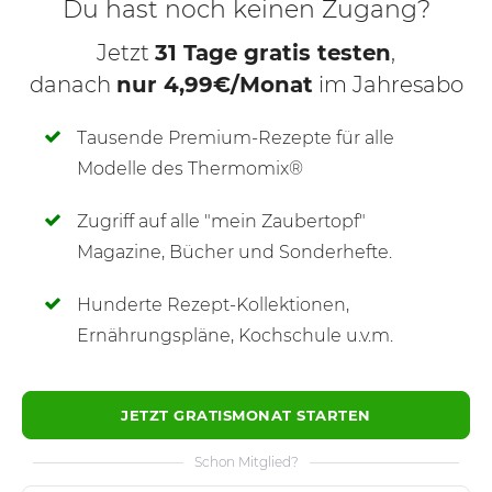
Du hast noch keinen Zugang?
Jetzt
31 Tage gratis testen
,
danach
nur 4,99€/Monat
im Jahresabo
Tausende Premium-Rezepte für alle
Modelle des Thermomix®
Zugriff auf alle "mein Zaubertopf"
SCHREIBE NEUE NOTIZ
Magazine, Bücher und Sonderhefte.
Hunderte Rezept-Kollektionen,
Ernährungspläne, Kochschule u.v.m.
JETZT GRATISMONAT STARTEN
Schon Mitglied?