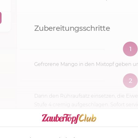
Zubereitungsschritte
1
Gefrorene Mango in den Mixtopf geben 
2
Dann den Rühraufsatz einsetzen, die Eiw
Stufe 4
cremig aufgeschlagen. Sofort servi
KOCHMODUS S