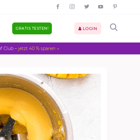
GRATIS TESTEN!
LOGIN
pf Club –
jetzt 40 % sparen →