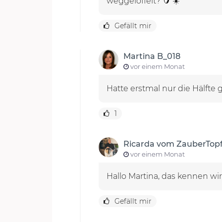
weggelöffelt? 🥭 ☀️
Gefällt mir
Martina B_018
vor einem Monat
Hatte erstmal nur die Hälfte
1
Ricarda vom ZauberTop
vor einem Monat
Hallo Martina, das kennen wir
Gefällt mir