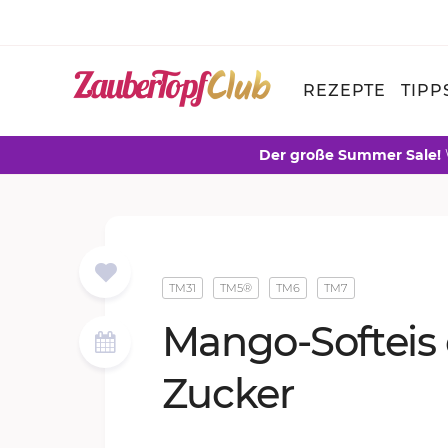
REZEPTE
TIPP
Der große Summer Sale!
TM31
TM5®
TM6
TM7
Man­go-Soft­eis
Zu­cker