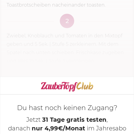
Toastbrotscheiben nacheinander toasten.
2
Zwiebel, Knoblauch und Tomaten in den Mixtopf
geben und
5 Sek.
|
Stufe 5
zerkleinern. Mit dem
Spatel nach unten schieben. Frischkäse zugeben
und alles 1
5 Sek.
| Stufe 3 vermengen.
KOCHMODUS STARTEN
Du hast noch keinen Zugang?
Jetzt
31 Tage gratis testen
,
danach
nur 4,99€/Monat
im Jahresabo
Deine Notizen