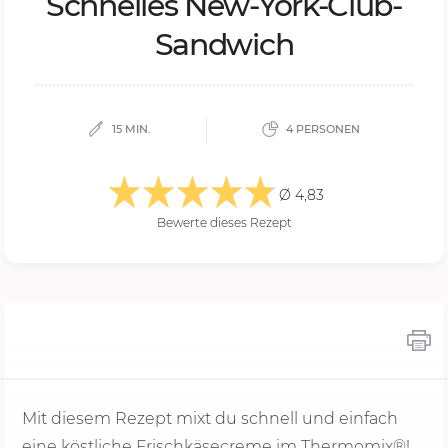
Schnel­les New-York-Club-
Sand­wich
15 MIN.
4 PERSONEN
Ø 4,83
Bewerte dieses Rezept
Mit diesem Rezept mixt du schnell und einfach
eine köstliche Frischkäsecreme im Thermomix®!