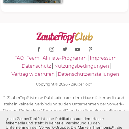
FAQ
Team
Affiliate-Programm
Impressum
Datenschutz
Nutzungsbedingungen
Vertrag widerrufen
Datenschutzeinstellungen
Copyright © 2026 - ZauberTopf
* "ZauberTopf" ist eine Publikation aus dem Hause falkemedia und
steht in keinerlei Verbindung zu den Unternehmen der Vorwerk-
Gruppe. Die Marken "Thermomix®" und die Produktgestaltungen
des "Thermomix®" sind eingetragene Marken der Unternehmen
„mein ZauberTopf”; ist eine Publikation aus dem Hause
falkemedia und steht in keinerlei Verbindung zu den
der Vorwerk-Gruppe. Die Marken Thermomix®, die Zeichen TM5®,
Unternehmen der Vorwerk-Gruppe. Die Marken Thermomix®, die