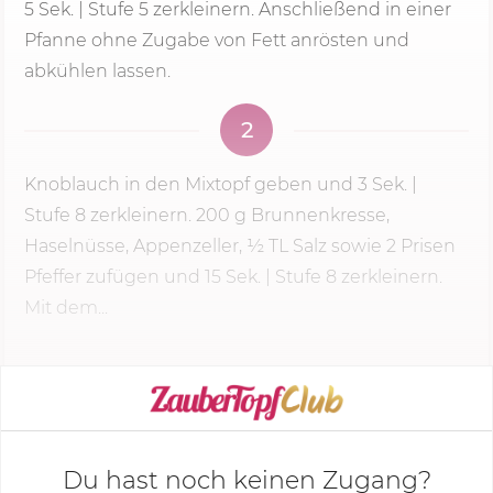
5 Sek.
|
Stufe 5
zerkleinern. Anschließend in einer
Pfanne ohne Zugabe von Fett anrösten und
abkühlen lassen.
2
Knoblauch in den Mixtopf geben und
3 Sek.
|
Stufe 8
zerkleinern.
200 g
Brunnenkresse,
Haselnüsse, Appenzeller, ½ TL Salz sowie 2 Prisen
Pfeffer zufügen und 15 Sek. |
Stufe 8
zerkleinern.
Mit dem...
KOCHMODUS STARTEN
Du hast noch keinen Zugang?