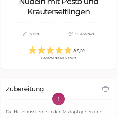
Nu­deln mit Pe­s­to und
Kräu­ter­seit­lin­gen
10 MIN.
4 PERSONEN
Ø 5,00
Bewerte dieses Rezept
Zubereitung
1
Die Haselnusskerne in den Mixtopf geben und