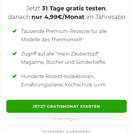
Jetzt
31 Tage gratis testen
,
danach
nur 4,99€/Monat
im Jahresabo
Deine Notizen
Tausende Premium-Rezepte für alle
Modelle des Thermomix®
SCHREIBE NEUE NOTIZ
Zugriff auf alle "mein Zaubertopf"
Magazine, Bücher und Sonderhefte.
Hunderte Rezept-Kollektionen,
Kommentare
Ernährungspläne, Kochschule u.v.m.
JETZT GRATISMONAT STARTEN
Schon Mitglied?
🙂
Speichern
1500
Anmelden und kochen