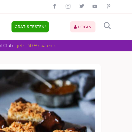
GRATIS TESTEN!
LOGIN
pf Club –
jetzt 40 % sparen →