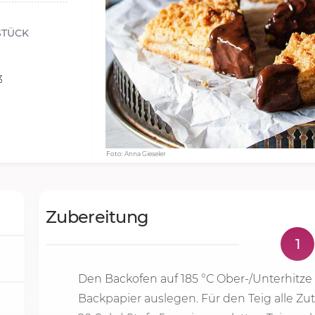
STÜCK
3
Foto: Anna Gieseler
Zubereitung
1
Den Backofen auf
185 °C
Ober-/Unterhitze 
Backpapier auslegen. Für den Teig alle Z