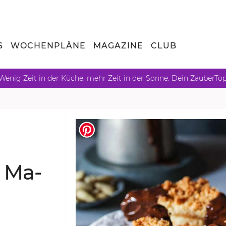
S
WOCHENPLÄNE
MAGAZINE
CLUB
Wenig Zeit in der Küche, mehr Zeit in der Sonne. Dein ZauberTo
t Ma­