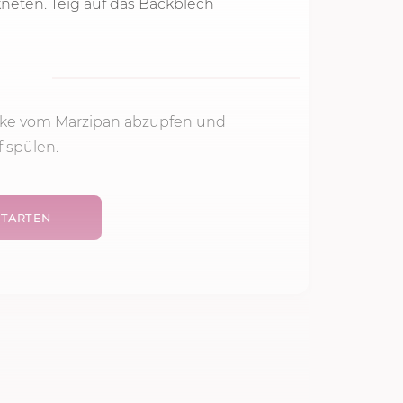
kneten. Teig auf das Backblech
cke vom Marzipan abzupfen und
f spülen.
TARTEN