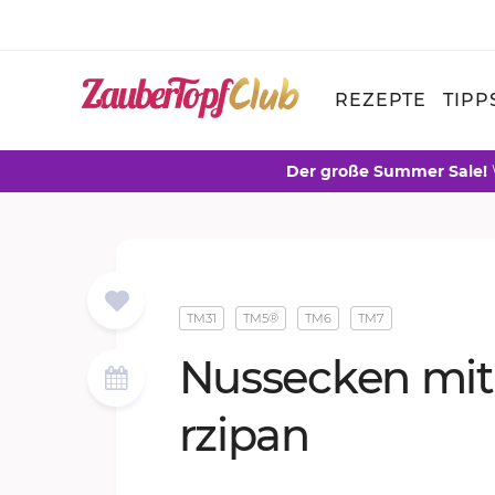
REZEPTE
TIPP
Der große Summer Sale!
TM31
TM5®
TM6
TM7
Nuss­e­cken mi
r­zi­pan