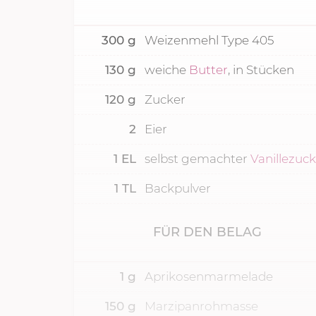
300
g
Weizenmehl Type 405
130
g
weiche
Butter
, in Stücken
120
g
Zucker
2
Eier
1
EL
selbst gemachter
Vanillezuc
1
TL
Backpulver
FÜR DEN BELAG
1
g
Aprikosenmarmelade
150
g
Marzipanrohmasse