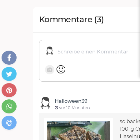
Kommentare
(3)
🙂
Halloween39
vor 10 Monaten
so back
100. g 
Haselnüs