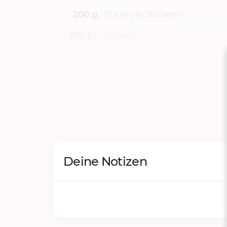
200
g
Butter
, in Stücken
250
EL
Wasser
4
g
Zucker
175
EL
selbst gemachter
Vanillezuc
Deine Notizen