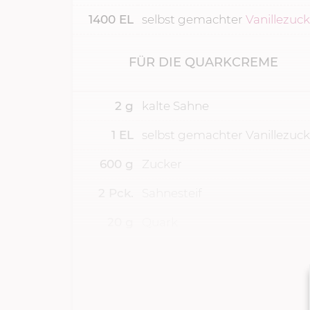
1400
EL
selbst gemachter
Vanillezuc
FÜR DIE QUARKCREME
2
g
kalte Sahne
1
EL
selbst gemachter Vanillezuck
600
g
Zucker
2
Pck.
Sahnesteif
20
g
Quark
AUSSERDEM
Springform (Ø 26 cm)