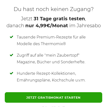
Du hast noch keinen Zugang?
Jetzt
31 Tage gratis testen
,
danach
nur 4,99€/Monat
im Jahresabo
Tausende Premium-Rezepte für alle
Modelle des Thermomix®
Zugriff auf alle "mein Zaubertopf"
SCHREIBE NEUE NOTIZ
Magazine, Bücher und Sonderhefte.
Hunderte Rezept-Kollektionen,
Ernährungspläne, Kochschule u.v.m.
JETZT GRATISMONAT STARTEN