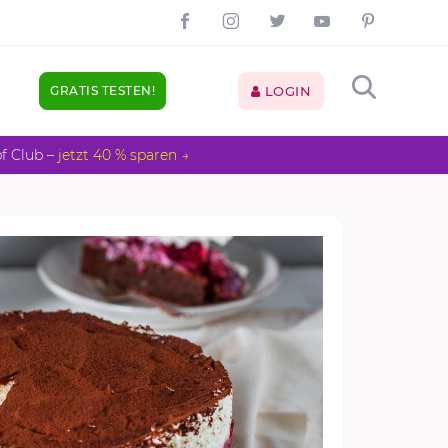
GRATIS TESTEN!
LOGIN
pf Club –
jetzt 40 % sparen →