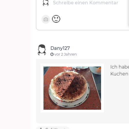
🙂
Dany127
vor 2 Jahren
Ich habe
Kuchen 