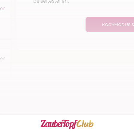
beiseitestellen.
ker
KOCHMODUS S
er