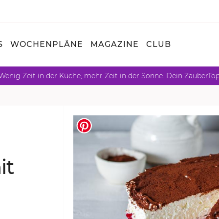
S
WOCHENPLÄNE
MAGAZINE
CLUB
Wenig Zeit in der Küche, mehr Zeit in der Sonne. Dein ZauberTo
it