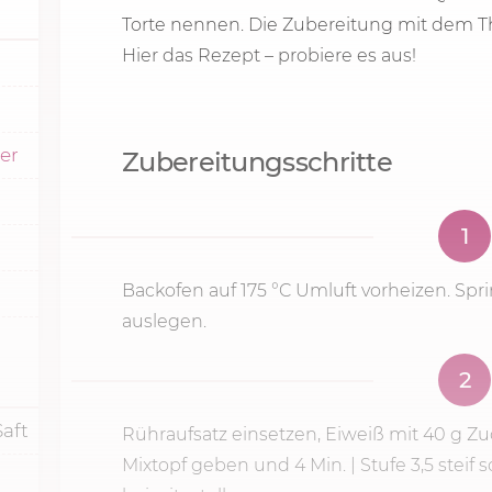
Torte nennen. Die Zubereitung mit dem T
Hier das Rezept – probiere es aus!
ker
Zubereitungsschritte
1
Backofen auf
175 °C
Umluft vorheizen. Spr
auslegen.
2
Saft
Rühraufsatz einsetzen, Eiweiß mit
40 g
Zu
Mixtopf geben und
4 Min.
| Stufe 3,5 stei