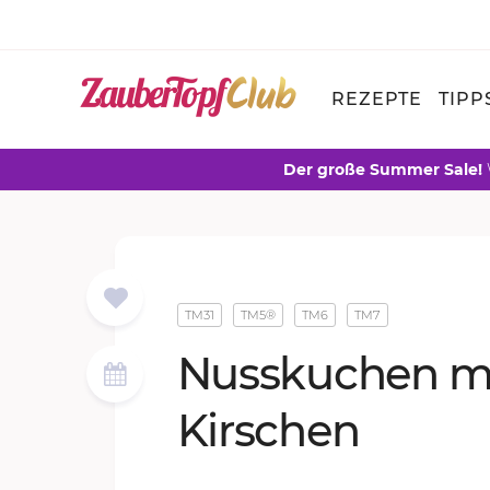
REZEPTE
TIPP
Der große Summer Sale!
TM31
TM5®
TM6
TM7
Nuss­ku­chen m
Kir­schen