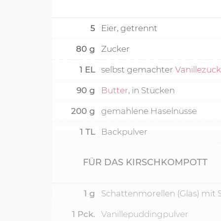
5
Eier, getrennt
80
g
Zucker
1
EL
selbst gemachter
Vanillezuc
90
g
Butter
, in Stücken
200
g
gemahlene Haselnüsse
1
TL
Backpulver
FÜR DAS KIRSCHKOMPOTT
1
g
Schattenmorellen (Glas) mit 
1
Pck.
Vanillepuddingpulver