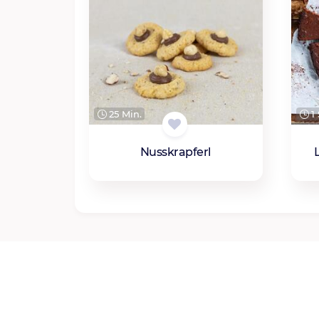
25 Min.
1 
Nusskrapferl