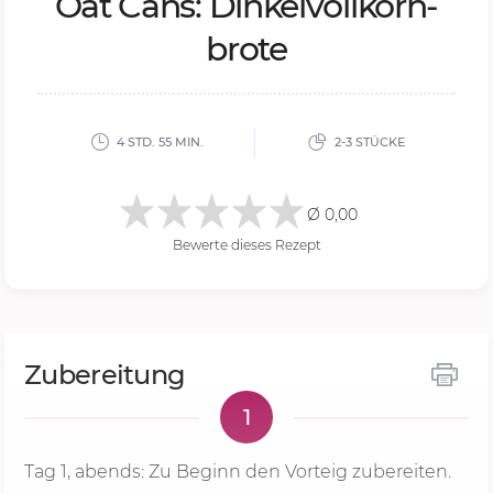
Oat Cans: Din­kel­voll­korn­
bro­te
4 STD. 55 MIN.
2-3 STÜCKE
Ø 0,00
Bewerte dieses Rezept
Zubereitung
1
Tag 1, abends: Zu Beginn den Vorteig zubereiten.