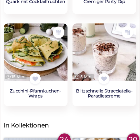
Quark mit Cocktailfrüchten
Cremiger Party Dip
15 Min.
5 Min.
Zucchini-Pfannkuchen-
Blitzschnelle Stracciatella-
Wraps
Paradiescreme
In Kollektionen
24
20