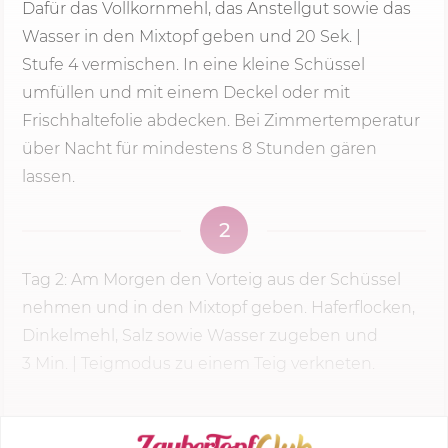
Dafür das Vollkornmehl, das Anstellgut sowie das
Wasser in den Mixtopf geben und
20 Sek.
|
Stufe 4
vermischen. In eine kleine Schüssel
umfüllen und mit einem Deckel oder mit
Frischhaltefolie abdecken. Bei Zimmertemperatur
über Nacht für mindestens 8 Stunden gären
lassen.
2
Tag 2: Am Morgen den Vorteig aus der Schüssel
nehmen und in den Mixtopf geben. Haferflocken,
Dinkelmehl, Salz sowie Wasser zugeben und
3 Min.
| Teigmodus zu einem Teig verkneten.
KOCHMODUS STARTEN