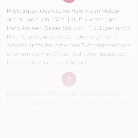
Milch, Butter, Quark sowie Hefe in den Mixtopf
geben und
4 Min.
| 37 °C |
Stufe 2
vermengen.
Mehl, Rosinen, Zucker, Salz und 1 Ei zufügen und 2
Min. | Teigmodus verkneten. Den Teig in eine
Schüssel umfüllen, mit einem Tuch abdecken und
an einem warmen Ort ca. 1 Std. ruhen lassen bzw.
bis sich sein Volumen verdoppelt hat.
2
Den Backofen auf
170 °C
Umluft vorheizen. Ein
Blech mit Backpapier auslegen. Den Teig mit einer
Teigkarte vorsichtig auf das Backblech geben und
zu einem Brotlaib formen. Das Osterbrot
kreuzweise...