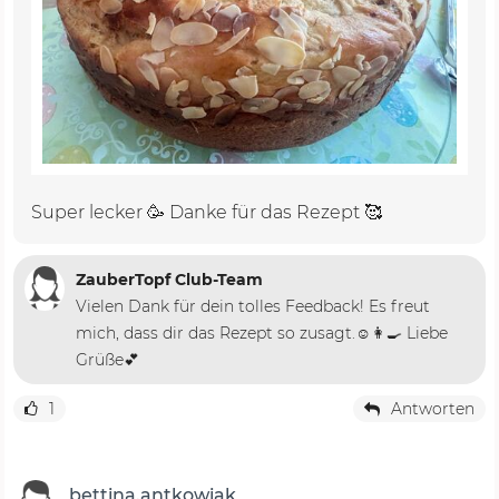
Super lecker 🥳 Danke für das Rezept 🥰
ZauberTopf Club-Team
Vielen Dank für dein tolles Feedback! Es freut
mich, dass dir das Rezept so zusagt.☺️👩‍🍳 Liebe
Grüße💕
1
Antworten
bettina.antkowiak