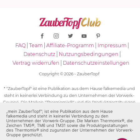
FAQ
Team
Affiliate-Programm
Impressum
Datenschutz
Nutzungsbedingungen
Vertrag widerrufen
Datenschutzeinstellungen
Copyright © 2026 - ZauberTopf
* "ZauberTopf" ist eine Publikation aus dem Hause falkemedia und
steht in keinerlei Verbindung zu den Unternehmen der Vorwerk-
Gruppe. Die Marken "Thermomix®" und die Produktgestaltungen
des "Thermomix®" sind eingetragene Marken der Unternehmen
„mein ZauberTopf”; ist eine Publikation aus dem Hause
falkemedia und steht in keinerlei Verbindung zu den
der Vorwerk-Gruppe. Die Marken Thermomix®, die Zeichen TM5®,
Unternehmen der Vorwerk-Gruppe. Die Marken Thermomix®, die
TM6 und TM31 sowie die Produktgestaltungen des Thermomix®
Zeichen TM5®, TM6 und TM31 sowie die Produktgestaltungen
sind zugunsten der Unternehmen der Vorwerk-Gruppe
des Thermomix® sind zugunsten der Unternehmen der Vorwerk-
Gruppe geschützt.
geschützt. Für die Rezeptangaben in "ZauberTopf" ist