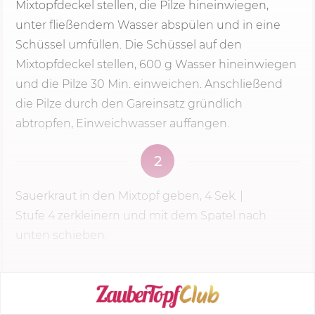
Mixtopfdeckel stellen, die Pilze hineinwiegen,
unter fließendem Wasser abspülen und in eine
Schüssel umfüllen. Die Schüssel auf den
Mixtopfdeckel stellen,
600 g
Wasser hineinwiegen
und die Pilze
30 Min.
einweichen. Anschließend
die Pilze durch den Gareinsatz gründlich
abtropfen, Einweichwasser auffangen.
2
Sauerkraut in den Mixtopf geben,
4 Sek.
|
Stufe 4
zerkleinern und mit dem Spatel nach
unten schieben.
KOCHMODUS STARTEN