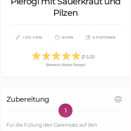
Pie­ro­gi mit Sau­er­kraut und
Pil­zen
1 STD. 5 MIN.
50 MIN.
6 PORTIONEN
Ø 5,00
Bewerte dieses Rezept
Zubereitung
1
Für die Füllung den Gareinsatz auf den