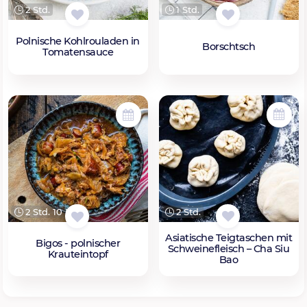
2 Std.
1 Std.
Polnische Kohlrouladen in
Borschtsch
Tomatensauce
2 Std.
2 Std. 10 Min.
Asiatische Teigtaschen mit
Bigos - polnischer
Schweinefleisch – Cha Siu
Krauteintopf
Bao