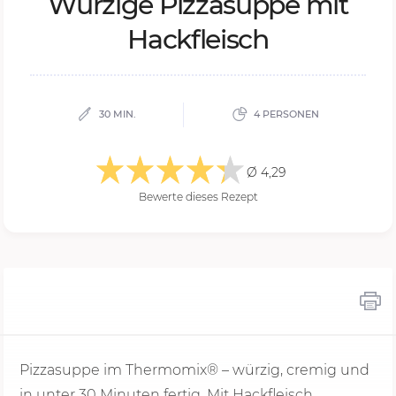
Wür­zi­ge Pizza­sup­pe mit
Hack­fleisch
30 MIN.
4 PERSONEN
Ø 4,29
Bewerte dieses Rezept
Pizzasuppe im Thermomix® – würzig, cremig und
in unter
30 Minu
ten fertig. Mit Hackfleisch,