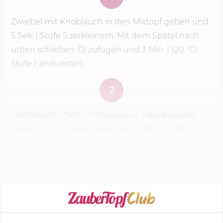
Zwiebel mit Knoblauch in den Mixtopf geben und
5 Sek.
|
Stufe 5
zerkleinern. Mit dem Spatel nach
unten schieben. Öl zufügen und
3 Min.
|
120 °C
|
Stufe 1 andünsten.
2
Hackfleisch, Pfeffer, Pizzagewürz, Paprikapulver
sowie Curry zugeben, einmal mit dem Spatel
auflockern,
5 Min.
|
120 °C
| Linkslauf | Stufe 0,5
dünsten.
KOCHMODUS STARTEN