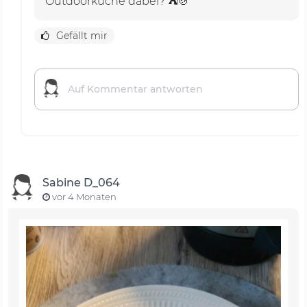
Outdoorküche dabei? ⛺🍲
Gefällt mir
Sabine D_064
vor 4 Monaten