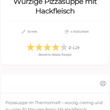
Wür­zi­ge Pizza­sup­pe mit
Hack­fleisch
30 MIN.
4 PERSONEN
Ø 4,29
Bewerte dieses Rezept
Pizzasuppe im Thermomix® – würzig, cremig und
in unter
30 Minu
ten fertig. Mit Hackfleisch,