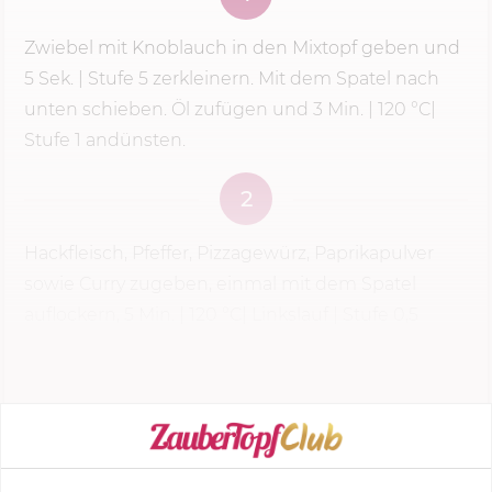
Zwiebel mit Knoblauch in den Mixtopf geben und
5 Sek.
|
Stufe 5
zerkleinern. Mit dem Spatel nach
unten schieben. Öl zufügen und
3 Min.
|
120 °C
|
Stufe 1 andünsten.
2
Hackfleisch, Pfeffer, Pizzagewürz, Paprikapulver
sowie Curry zugeben, einmal mit dem Spatel
auflockern,
5 Min.
|
120 °C
| Linkslauf | Stufe 0,5
dünsten.
KOCHMODUS STARTEN