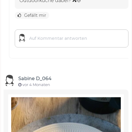
Outdoorküche dabei? ⛺🍲
Gefällt mir
Sabine D_064
vor 4 Monaten