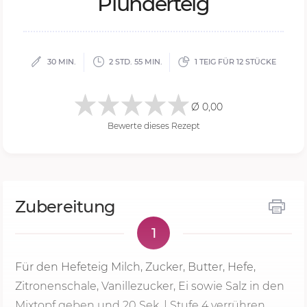
Plunderteig
30 MIN.
2 STD. 55 MIN.
1 TEIG FÜR 12 STÜCKE
Ø 0,00
Bewerte dieses Rezept
Zubereitung
1
Für den Hefeteig Milch, Zucker, Butter, Hefe,
Zitronenschale, Vanillezucker, Ei sowie Salz in den
Mixtopf geben und
20 Sek.
|
Stufe 4
verrühren.