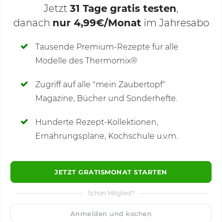
Jetzt
31 Tage gratis testen
,
danach
nur 4,99€/Monat
im Jahresabo
Deine Notizen
Tausende Premium-Rezepte für alle
Modelle des Thermomix®
SCHREIBE NEUE NOTIZ
Zugriff auf alle "mein Zaubertopf"
Magazine, Bücher und Sonderhefte.
Hunderte Rezept-Kollektionen,
Kommentare
Ernährungspläne, Kochschule u.v.m.
JETZT GRATISMONAT STARTEN
Schon Mitglied?
🙂
Speichern
1500
Anmelden und kochen