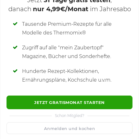
Jetzt
31 Tage gratis testen
,
danach
nur 4,99€/Monat
im Jahresabo
Deine Notizen
Tausende Premium-Rezepte für alle
Modelle des Thermomix®
SCHREIBE NEUE NOTIZ
Zugriff auf alle "mein Zaubertopf"
Magazine, Bücher und Sonderhefte.
Hunderte Rezept-Kollektionen,
Kommentare
(4)
Ernährungspläne, Kochschule u.v.m.
JETZT GRATISMONAT STARTEN
Schon Mitglied?
🙂
Speichern
1500
Anmelden und kochen