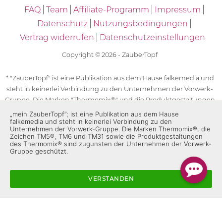
FAQ
Team
Affiliate-Programm
Impressum
Datenschutz
Nutzungsbedingungen
Vertrag widerrufen
Datenschutzeinstellungen
Copyright © 2026 - ZauberTopf
* "ZauberTopf" ist eine Publikation aus dem Hause falkemedia und
steht in keinerlei Verbindung zu den Unternehmen der Vorwerk-
Gruppe. Die Marken "Thermomix®" und die Produktgestaltungen
des "Thermomix®" sind eingetragene Marken der Unternehmen
„mein ZauberTopf”; ist eine Publikation aus dem Hause
falkemedia und steht in keinerlei Verbindung zu den
der Vorwerk-Gruppe. Die Marken Thermomix®, die Zeichen TM5®,
Unternehmen der Vorwerk-Gruppe. Die Marken Thermomix®, die
TM6 und TM31 sowie die Produktgestaltungen des Thermomix®
Zeichen TM5®, TM6 und TM31 sowie die Produktgestaltungen
sind zugunsten der Unternehmen der Vorwerk-Gruppe
des Thermomix® sind zugunsten der Unternehmen der Vorwerk-
Gruppe geschützt.
geschützt. Für die Rezeptangaben in "ZauberTopf" ist
ausschließlich falkemedia verantwortlich.
VERSTANDEN