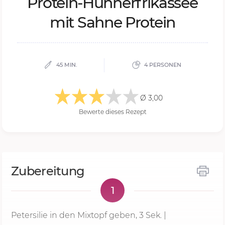
Pro­te­in-Hüh­ner­fri­kas­see
mit Sah­ne Pro­te­in
45 MIN.
4 PERSONEN
Ø 3,00
Bewerte dieses Rezept
Zubereitung
1
Petersilie in den Mixtopf geben,
3 Sek.
|