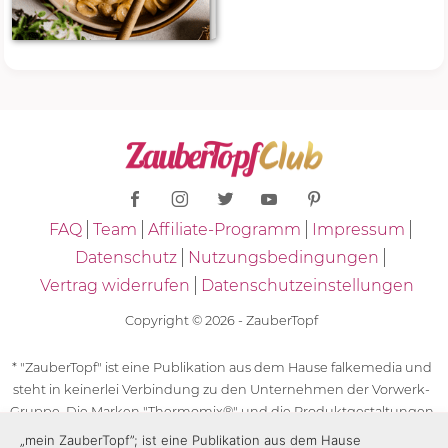
FAQ
Team
Affiliate-Programm
Impressum
Datenschutz
Nutzungsbedingungen
Vertrag widerrufen
Datenschutzeinstellungen
Copyright © 2026 - ZauberTopf
* "ZauberTopf" ist eine Publikation aus dem Hause falkemedia und
steht in keinerlei Verbindung zu den Unternehmen der Vorwerk-
Gruppe. Die Marken "Thermomix®" und die Produktgestaltungen
des "Thermomix®" sind eingetragene Marken der Unternehmen
„mein ZauberTopf”; ist eine Publikation aus dem Hause