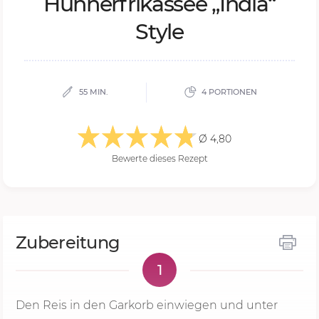
Hüh­ner­fri­kas­see „In­dia“
Style
55 MIN.
4 PORTIONEN
Ø 4,80
Bewerte dieses Rezept
Zubereitung
1
Den Reis in den Garkorb einwiegen und unter