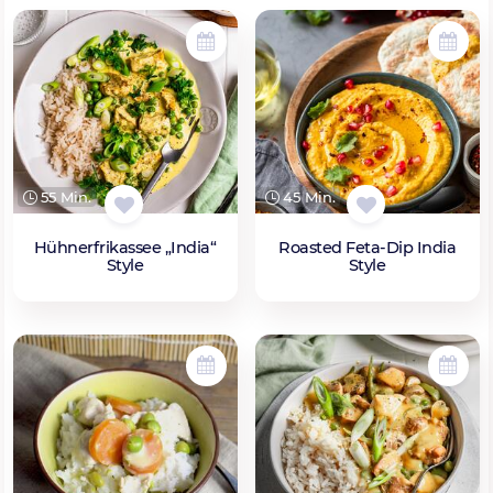
55 Min.
45 Min.
Hühnerfrikassee „India“
Roasted Feta-Dip India
Style
Style