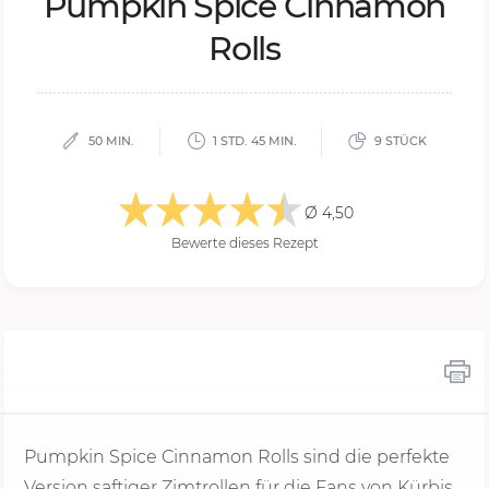
Pump­kin Spi­ce Cin­na­mon
Rolls
50 MIN.
1 STD. 45 MIN.
9 STÜCK
Ø 4,50
Bewerte dieses Rezept
Pumpkin Spice Cinnamon Rolls sind die perfekte
Version saftiger Zimtrollen für die Fans von Kürbis