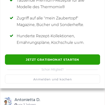
Tausende Premium-Rezepte für alle
Modelle des Thermomix®
SCHREIBE NEUE NOTIZ
Zugriff auf alle "mein Zaubertopf"
Magazine, Bücher und Sonderhefte.
Hunderte Rezept-Kollektionen,
Kommentare
(1)
Ernährungspläne, Kochschule u.v.m.
JETZT GRATISMONAT STARTEN
Schon Mitglied?
🙂
Speichern
1500
Anmelden und kochen
Antonietta D.
vor 3 Jahren