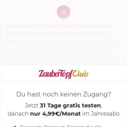
2
Die Backform mit Butter fetten. Für die Füllung
Butter in den Mixtopf geben und
2 Min.
|
60 °C
|
Stufe 1
schmelzen. Zucker und Pumpkin Pie Spice
in einem Schälchen miteinander vermengen.
KOCHMODUS STARTEN
Du hast noch keinen Zugang?
Jetzt
31 Tage gratis testen
,
danach
nur 4,99€/Monat
im Jahresabo
Deine Notizen